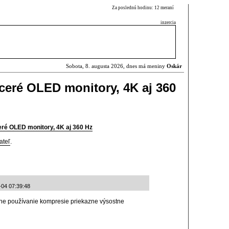
Za poslednú hodinu: 12 meraní
inzercia
Sobota, 8. augusta 2026, dnes má meniny
Oskár
eré OLED monitory, 4K aj 360
ré OLED monitory, 4K aj 360 Hz
ateľ
.
-04 07:39:48
álne používanie kompresie priekazne výsostne