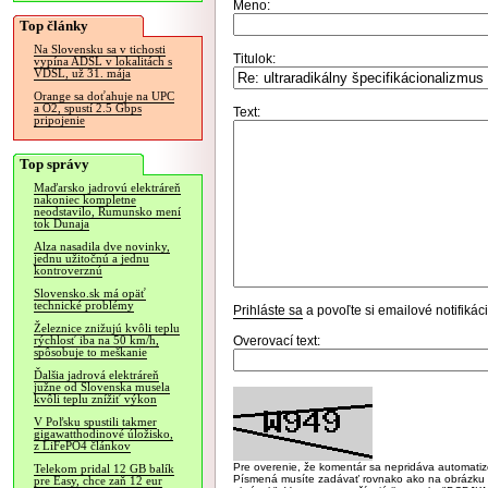
Meno:
Top články
Na Slovensku sa v tichosti
Titulok:
vypína ADSL v lokalitách s
VDSL, už 31. mája
Orange sa doťahuje na UPC
a O2, spustí 2.5 Gbps
Text:
pripojenie
Top správy
Maďarsko jadrovú elektráreň
nakoniec kompletne
neodstavilo, Rumunsko mení
tok Dunaja
Alza nasadila dve novinky,
jednu užitočnú a jednu
kontroverznú
Slovensko.sk má opäť
technické problémy
Prihláste sa
a povoľte si emailové notifiká
Železnice znižujú kvôli teplu
Overovací text:
rýchlosť iba na 50 km/h,
spôsobuje to meškanie
Ďalšia jadrová elektráreň
južne od Slovenska musela
kvôli teplu znížiť výkon
V Poľsku spustili takmer
gigawatthodinové úložisko,
z LiFePO4 článkov
Pre overenie, že komentár sa nepridáva automatizov
Telekom pridal 12 GB balík
Písmená musíte zadávať rovnako ako na obrázku veľk
pre Easy, chce zaň 12 eur