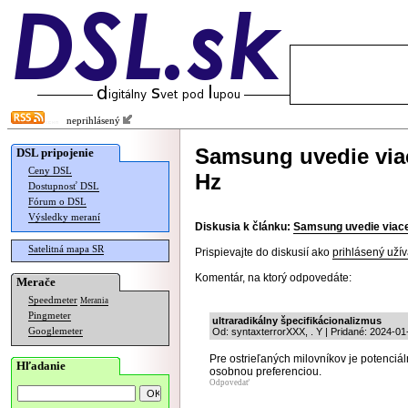
neprihlásený
Samsung uvedie viac
DSL pripojenie
Ceny DSL
Hz
Dostupnosť DSL
Fórum o DSL
Výsledky meraní
Diskusia k článku:
Samsung uvedie viace
Satelitná mapa SR
Prispievajte do diskusií ako
prihlásený užív
Komentár, na ktorý odpovedáte:
Merače
Speedmeter
Merania
Pingmeter
ultraradikálny špecifikácionalizmus
Googlemeter
Od: syntaxterrorXXX, . Y | Pridané: 2024-01
Pre ostrieľaných milovníkov je potenci
Hľadanie
osobnou preferenciou.
Odpovedať