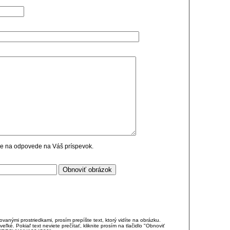
cie na odpovede na Váš príspevok.
anými prostriedkami, prosím prepíšte text, ktorý vidíte na obrázku.
é. Pokiaľ text neviete prečítať, kliknite prosím na tlačidlo "Obnoviť