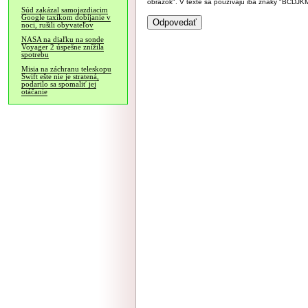
obrázok". V texte sa používajú iba znaky "BC
Súd zakázal samojazdiacim
Google taxíkom dobíjanie v
noci, rušili obyvateľov
NASA na diaľku na sonde
Voyager 2 úspešne znížila
spotrebu
Misia na záchranu teleskopu
Swift ešte nie je stratená,
podarilo sa spomaliť jej
otáčanie