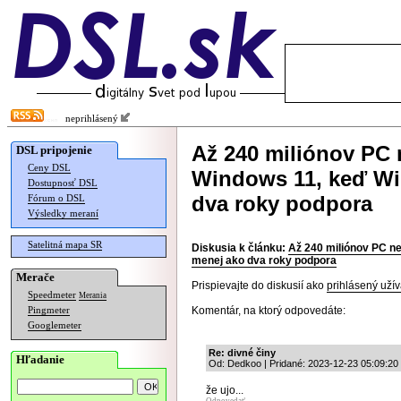
neprihlásený
Až 240 miliónov PC
DSL pripojenie
Ceny DSL
Windows 11, keď Wi
Dostupnosť DSL
dva roky podpora
Fórum o DSL
Výsledky meraní
Satelitná mapa SR
Diskusia k článku:
Až 240 miliónov PC n
menej ako dva roky podpora
Merače
Prispievajte do diskusií ako
prihlásený užív
Speedmeter
Merania
Komentár, na ktorý odpovedáte:
Pingmeter
Googlemeter
Re: divné činy
Hľadanie
Od: Dedkoo | Pridané: 2023-12-23 05:09:20
že ujo...