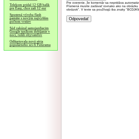
Pre overenie, že komentár sa nepridáva automatizov
Telekom pridal 12 GB balík
Písmená musíte zadávať rovnako ako na obrázku veľk
pre Easy, chce zaň 12 eur
obrázok". V texte sa používajú iba znaky "BC
Spustená výroba flash
pamäte s novým najvyšším
počtom vrstiev
Súd zakázal samojazdiacim
Google taxíkom dobíjanie v
noci, rušili obyvateľov
Odštartovala nová séria
populárneho sci-fi Futurama