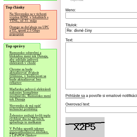
Odpovedať
Top články
Meno:
Na Slovensku sa v tichosti
vypína ADSL v lokalitách s
VDSL, už 31. mája
Titulok:
Orange sa doťahuje na UPC
a O2, spustí 2.5 Gbps
pripojenie
Text:
Top správy
Rumunsko odstrelmi a
blokádou mení tok Dunaja,
aby udržalo jadrovú
elektráreň v chode
Chrome sa bude
aktualizovať dvakrát
týždenne, v budúcnosti sa
bude aktualizovať bez
reštartov
Maďarsko jadrovú elektráreň
nakoniec kompletne
Prihláste sa
a povoľte si emailové notifiká
neodstavilo, Rumunsko mení
tok Dunaja
Overovací text:
Slovensko.sk má opäť
technické problémy
Železnice znižujú kvôli teplu
rýchlosť iba na 50 km/h,
spôsobuje to meškanie
V Poľsku spustili takmer
gigawatthodinové úložisko,
z LiFePO4 článkov