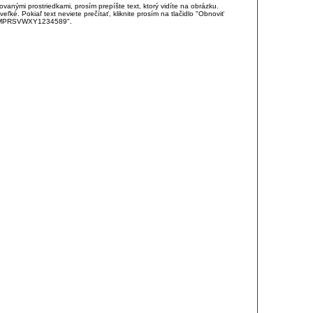
anými prostriedkami, prosím prepíšte text, ktorý vidíte na obrázku.
é. Pokiaľ text neviete prečítať, kliknite prosím na tlačidlo "Obnoviť
DJKMPRSVWXY1234589".