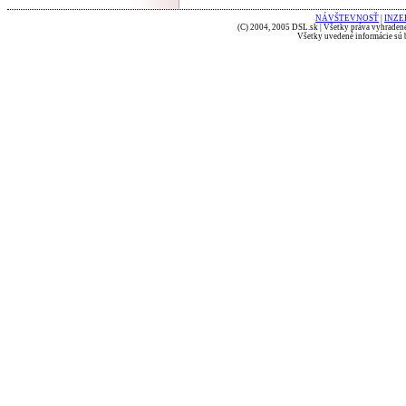
NÁVŠTEVNOSŤ
|
INZE
(C) 2004, 2005 DSL.sk | Všetky práva vyhradené
Všetky uvedené informácie sú b