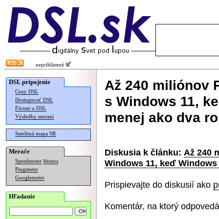
neprihlásený
Až 240 miliónov 
DSL pripojenie
Ceny DSL
s Windows 11, k
Dostupnosť DSL
Fórum o DSL
menej ako dva r
Výsledky meraní
Satelitná mapa SR
Diskusia k článku:
Až 240 
Merače
Windows 11, keď Windows 
Speedmeter
Merania
Pingmeter
Googlemeter
Prispievajte do diskusií ako
p
Hľadanie
Komentár, na ktorý odpovedá