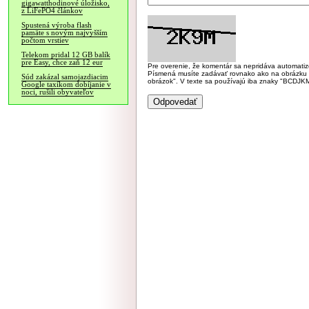
gigawatthodinové úložisko,
z LiFePO4 článkov
Spustená výroba flash
pamäte s novým najvyšším
počtom vrstiev
Telekom pridal 12 GB balík
pre Easy, chce zaň 12 eur
Pre overenie, že komentár sa nepridáva automatizov
Písmená musíte zadávať rovnako ako na obrázku veľk
Súd zakázal samojazdiacim
obrázok". V texte sa používajú iba znaky "BC
Google taxíkom dobíjanie v
noci, rušili obyvateľov