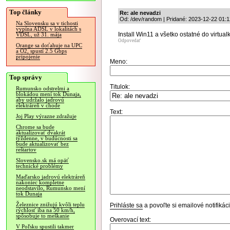
Top články
Re: ale nevadzi
Od: /dev/random | Pridané: 2023-12-22 01:1
Na Slovensku sa v tichosti
vypína ADSL v lokalitách s
Install Win11 a všetko ostatné do virtual
VDSL, už 31. mája
Odpovedať
Orange sa doťahuje na UPC
a O2, spustí 2.5 Gbps
pripojenie
Meno:
Top správy
Titulok:
Rumunsko odstrelmi a
blokádou mení tok Dunaja,
aby udržalo jadrovú
elektráreň v chode
Text:
Joj Play výrazne zdražuje
Chrome sa bude
aktualizovať dvakrát
týždenne, v budúcnosti sa
bude aktualizovať bez
reštartov
Slovensko.sk má opäť
technické problémy
Maďarsko jadrovú elektráreň
nakoniec kompletne
neodstavilo, Rumunsko mení
tok Dunaja
Železnice znižujú kvôli teplu
Prihláste sa
a povoľte si emailové notifiká
rýchlosť iba na 50 km/h,
spôsobuje to meškanie
Overovací text:
V Poľsku spustili takmer