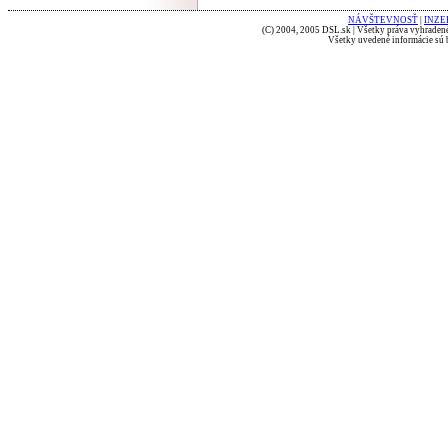
NÁVŠTEVNOSŤ
|
INZE
(C) 2004, 2005 DSL.sk | Všetky práva vyhradené
Všetky uvedené informácie sú b