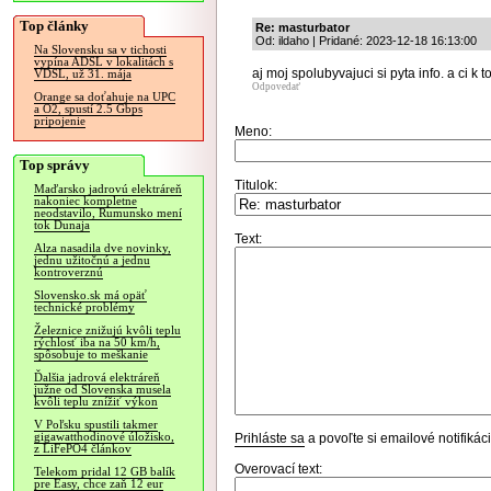
Top články
Re: masturbator
Od: ildaho | Pridané: 2023-12-18 16:13:00
Na Slovensku sa v tichosti
vypína ADSL v lokalitách s
aj moj spolubyvajuci si pyta info. a ci k 
VDSL, už 31. mája
Odpovedať
Orange sa doťahuje na UPC
a O2, spustí 2.5 Gbps
pripojenie
Meno:
Top správy
Titulok:
Maďarsko jadrovú elektráreň
nakoniec kompletne
neodstavilo, Rumunsko mení
tok Dunaja
Text:
Alza nasadila dve novinky,
jednu užitočnú a jednu
kontroverznú
Slovensko.sk má opäť
technické problémy
Železnice znižujú kvôli teplu
rýchlosť iba na 50 km/h,
spôsobuje to meškanie
Ďalšia jadrová elektráreň
južne od Slovenska musela
kvôli teplu znížiť výkon
V Poľsku spustili takmer
gigawatthodinové úložisko,
Prihláste sa
a povoľte si emailové notifiká
z LiFePO4 článkov
Overovací text:
Telekom pridal 12 GB balík
pre Easy, chce zaň 12 eur