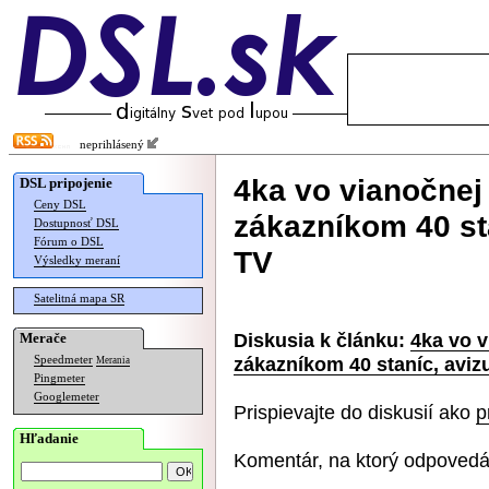
neprihlásený
4ka vo vianočnej
DSL pripojenie
Ceny DSL
zákazníkom 40 st
Dostupnosť DSL
Fórum o DSL
TV
Výsledky meraní
Satelitná mapa SR
Diskusia k článku:
4ka vo v
Merače
zákazníkom 40 staníc, aviz
Speedmeter
Merania
Pingmeter
Googlemeter
Prispievajte do diskusií ako
p
Hľadanie
Komentár, na ktorý odpovedá