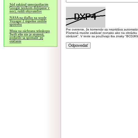
Súd zakázal samojazdiacim
Google taxíkom dobíjanie v
noci, rušili obyvateľov
NASA na diaľku na sonde
Voyager 2 úspešne znížila
spotrebu
Pre overenie, že komentár sa nepridáva automatizov
Misia na záchranu teleskopu
Písmená musíte zadávať rovnako ako na obrázku veľk
Swift ešte nie je stratená,
obrázok". V texte sa používajú iba znaky "BC
podarilo sa spomaliť jej
otáčanie