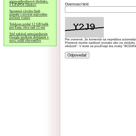
gigawatthodinové úložisko,
Overovací text:
z LiFePO4 článkov
Spustená výroba flash
pamäte s novým najvyšším
počtom vrstiev
Telekom pridal 12 GB balík
pre Easy, chce zaň 12 eur
Súd zakázal samojazdiacim
Google taxíkom dobíjanie v
Pre overenie, že komentár sa nepridáva automatizov
noci, rušili obyvateľov
Písmená musíte zadávať rovnako ako na obrázku veľk
obrázok". V texte sa používajú iba znaky "BC