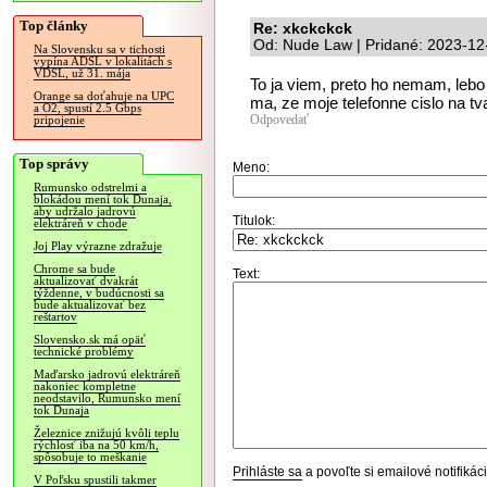
Top články
Re: xkckckck
Od: Nude Law | Pridané: 2023-12
Na Slovensku sa v tichosti
vypína ADSL v lokalitách s
VDSL, už 31. mája
To ja viem, preto ho nemam, lebo 
Orange sa doťahuje na UPC
ma, ze moje telefonne cislo na tva
a O2, spustí 2.5 Gbps
Odpovedať
pripojenie
Top správy
Meno:
Rumunsko odstrelmi a
blokádou mení tok Dunaja,
aby udržalo jadrovú
Titulok:
elektráreň v chode
Joj Play výrazne zdražuje
Chrome sa bude
Text:
aktualizovať dvakrát
týždenne, v budúcnosti sa
bude aktualizovať bez
reštartov
Slovensko.sk má opäť
technické problémy
Maďarsko jadrovú elektráreň
nakoniec kompletne
neodstavilo, Rumunsko mení
tok Dunaja
Železnice znižujú kvôli teplu
rýchlosť iba na 50 km/h,
spôsobuje to meškanie
Prihláste sa
a povoľte si emailové notifiká
V Poľsku spustili takmer