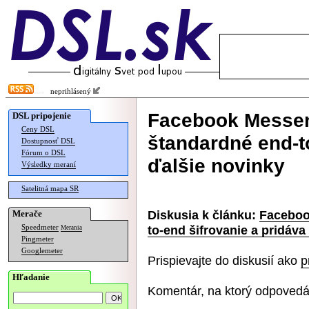
neprihlásený
Facebook Messen
DSL pripojenie
Ceny DSL
štandardné end-t
Dostupnosť DSL
Fórum o DSL
ďalšie novinky
Výsledky meraní
Satelitná mapa SR
Diskusia k článku:
Faceboo
Merače
to-end šifrovanie a pridáva
Speedmeter
Merania
Pingmeter
Googlemeter
Prispievajte do diskusií ako
p
Hľadanie
Komentár, na ktorý odpovedá