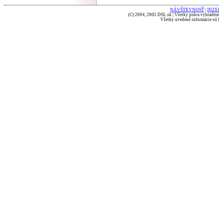
NÁVŠTEVNOSŤ
|
INZE
(C) 2004, 2005 DSL.sk | Všetky práva vyhradené
Všetky uvedené informácie sú b