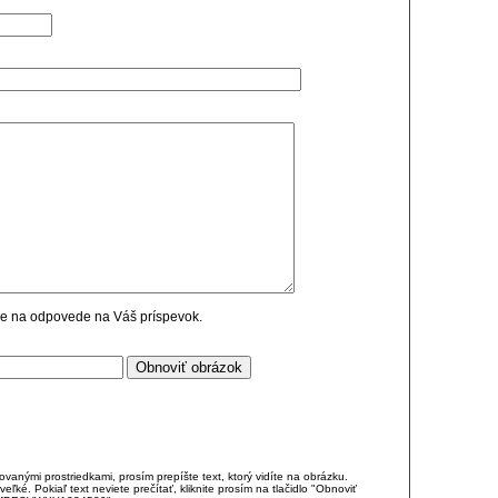
cie na odpovede na Váš príspevok.
anými prostriedkami, prosím prepíšte text, ktorý vidíte na obrázku.
é. Pokiaľ text neviete prečítať, kliknite prosím na tlačidlo "Obnoviť