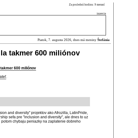
Za poslednú hodinu: 9 meraní
inzercia
Piatok, 7. augusta 2026, dnes má meniny
Štefánia
ila takmer 600 miliónov
a takmer 600 miliónov
ateľ
.
ion and diversity" projektov ako Afrozilla, LatinPride,
hip sefa pre "inclusion and diversity", ale dnes to uz
ch potom chybaju peniazky na zaplatenie dobreho