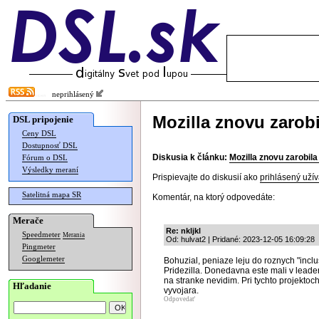
neprihlásený
Mozilla znovu zarob
DSL pripojenie
Ceny DSL
Dostupnosť DSL
Diskusia k článku:
Mozilla znovu zarobil
Fórum o DSL
Výsledky meraní
Prispievajte do diskusií ako
prihlásený užív
Satelitná mapa SR
Komentár, na ktorý odpovedáte:
Merače
Re: nkljkl
Speedmeter
Merania
Od: hulvat2 | Pridané: 2023-12-05 16:09:28
Pingmeter
Googlemeter
Bohuzial, peniaze leju do roznych "inclus
Pridezilla. Donedavna este mali v leaders
na stranke nevidim. Pri tychto projekto
Hľadanie
vyvojara.
Odpovedať