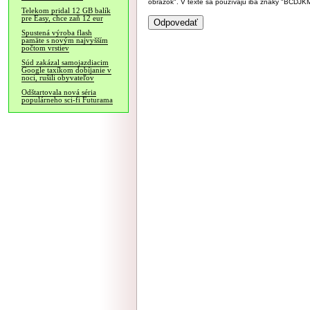
obrázok". V texte sa používajú iba znaky "BC
Telekom pridal 12 GB balík
pre Easy, chce zaň 12 eur
Spustená výroba flash
pamäte s novým najvyšším
počtom vrstiev
Súd zakázal samojazdiacim
Google taxíkom dobíjanie v
noci, rušili obyvateľov
Odštartovala nová séria
populárneho sci-fi Futurama