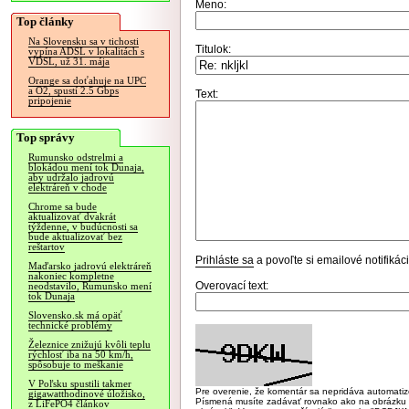
Meno:
Top články
Na Slovensku sa v tichosti
Titulok:
vypína ADSL v lokalitách s
VDSL, už 31. mája
Orange sa doťahuje na UPC
a O2, spustí 2.5 Gbps
Text:
pripojenie
Top správy
Rumunsko odstrelmi a
blokádou mení tok Dunaja,
aby udržalo jadrovú
elektráreň v chode
Chrome sa bude
aktualizovať dvakrát
týždenne, v budúcnosti sa
bude aktualizovať bez
reštartov
Prihláste sa
a povoľte si emailové notifiká
Maďarsko jadrovú elektráreň
nakoniec kompletne
Overovací text:
neodstavilo, Rumunsko mení
tok Dunaja
Slovensko.sk má opäť
technické problémy
Železnice znižujú kvôli teplu
rýchlosť iba na 50 km/h,
spôsobuje to meškanie
V Poľsku spustili takmer
Pre overenie, že komentár sa nepridáva automatizov
gigawatthodinové úložisko,
Písmená musíte zadávať rovnako ako na obrázku veľk
z LiFePO4 článkov