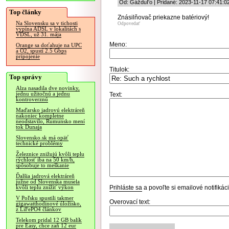
Od: GážduI'o | Pridané: 2023-11-17 07:41:0
Top články
Znásilňovač priekazne batériový!
Na Slovensku sa v tichosti
Odpovedať
vypína ADSL v lokalitách s
VDSL, už 31. mája
Meno:
Orange sa doťahuje na UPC
a O2, spustí 2.5 Gbps
pripojenie
Titulok:
Top správy
Alza nasadila dve novinky,
jednu užitočnú a jednu
Text:
kontroverznú
Maďarsko jadrovú elektráreň
nakoniec kompletne
neodstavilo, Rumunsko mení
tok Dunaja
Slovensko.sk má opäť
technické problémy
Železnice znižujú kvôli teplu
rýchlosť iba na 50 km/h,
spôsobuje to meškanie
Ďalšia jadrová elektráreň
južne od Slovenska musela
Prihláste sa
a povoľte si emailové notifiká
kvôli teplu znížiť výkon
V Poľsku spustili takmer
Overovací text:
gigawatthodinové úložisko,
z LiFePO4 článkov
Telekom pridal 12 GB balík
pre Easy, chce zaň 12 eur