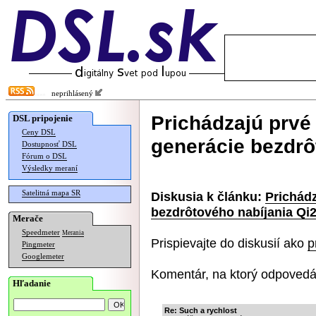
neprihlásený
Prichádzajú prvé
DSL pripojenie
Ceny DSL
generácie bezdrô
Dostupnosť DSL
Fórum o DSL
Výsledky meraní
Satelitná mapa SR
Diskusia k článku:
Prichádz
bezdrôtového nabíjania Qi
Merače
Speedmeter
Merania
Prispievajte do diskusií ako
p
Pingmeter
Googlemeter
Komentár, na ktorý odpovedá
Hľadanie
Re: Such a rychlost