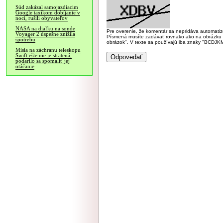
Súd zakázal samojazdiacim
Google taxíkom dobíjanie v
noci, rušili obyvateľov
NASA na diaľku na sonde
Pre overenie, že komentár sa nepridáva automatizov
Voyager 2 úspešne znížila
Písmená musíte zadávať rovnako ako na obrázku veľk
spotrebu
obrázok". V texte sa používajú iba znaky "BC
Misia na záchranu teleskopu
Swift ešte nie je stratená,
podarilo sa spomaliť jej
otáčanie