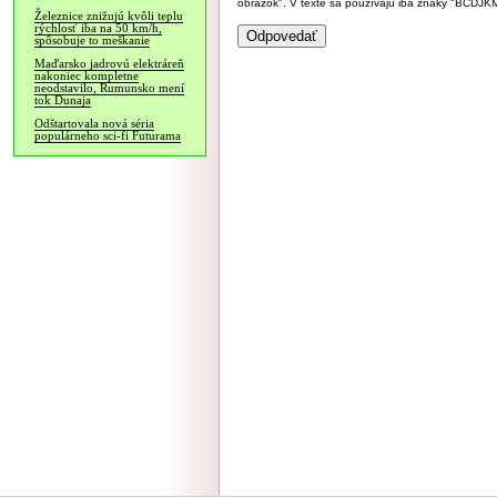
obrázok". V texte sa používajú iba znaky "BC
Železnice znižujú kvôli teplu
rýchlosť iba na 50 km/h,
spôsobuje to meškanie
Maďarsko jadrovú elektráreň
nakoniec kompletne
neodstavilo, Rumunsko mení
tok Dunaja
Odštartovala nová séria
populárneho sci-fi Futurama