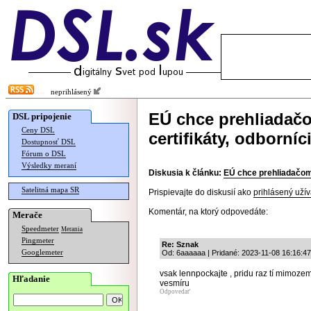
neprihlásený
EÚ chce prehliadačo
DSL pripojenie
Ceny DSL
certifikáty, odborníc
Dostupnosť DSL
Fórum o DSL
Výsledky meraní
Diskusia k článku:
EÚ chce prehliadačom 
Satelitná mapa SR
Prispievajte do diskusií ako
prihlásený užív
Komentár, na ktorý odpovedáte:
Merače
Speedmeter
Merania
Pingmeter
Re: Sznak
Googlemeter
Od: 6aaaaaa | Pridané: 2023-11-08 16:16:47
vsak lennpockajte , pridu raz tí mimozem
Hľadanie
vesmíru
Odpovedať