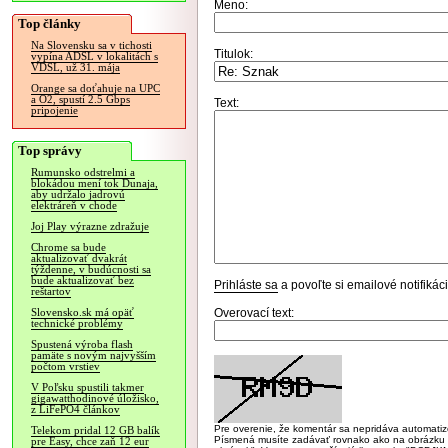
Meno:
Top články
Na Slovensku sa v tichosti
Titulok:
vypína ADSL v lokalitách s
VDSL, už 31. mája
Orange sa doťahuje na UPC
a O2, spustí 2.5 Gbps
Text:
pripojenie
Top správy
Rumunsko odstrelmi a
blokádou mení tok Dunaja,
aby udržalo jadrovú
elektráreň v chode
Joj Play výrazne zdražuje
Chrome sa bude
aktualizovať dvakrát
týždenne, v budúcnosti sa
bude aktualizovať bez
Prihláste sa
a povoľte si emailové notifiká
reštartov
Overovací text:
Slovensko.sk má opäť
technické problémy
Spustená výroba flash
pamäte s novým najvyšším
počtom vrstiev
V Poľsku spustili takmer
gigawatthodinové úložisko,
z LiFePO4 článkov
Pre overenie, že komentár sa nepridáva automatizov
Telekom pridal 12 GB balík
Písmená musíte zadávať rovnako ako na obrázku veľk
pre Easy, chce zaň 12 eur