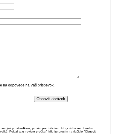
cie na odpovede na Váš príspevok.
anými prostriedkami, prosím prepíšte text, ktorý vidíte na obrázku.
é. Pokiaľ text neviete prečítať, kliknite prosím na tlačidlo "Obnoviť