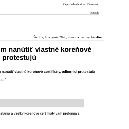
Za poslednú hodinu: 75 meraní
inzercia
Štvrtok, 6. augusta 2026, dnes má meniny
Jozefína
m nanútiť vlastné koreňové
i protestujú
nanútiť vlastné koreňové certifikáty, odborníci protestujú
ateľ
.
stania a vsetky korenove certifikaty vam prelomia z