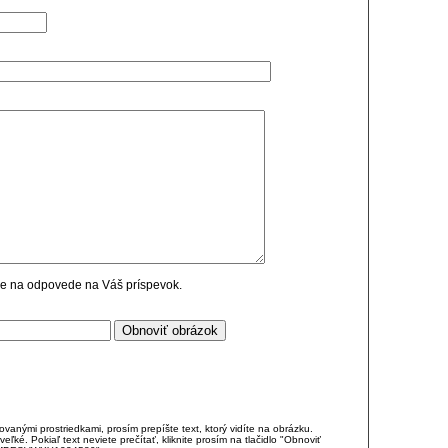
cie na odpovede na Váš príspevok.
anými prostriedkami, prosím prepíšte text, ktorý vidíte na obrázku.
é. Pokiaľ text neviete prečítať, kliknite prosím na tlačidlo "Obnoviť