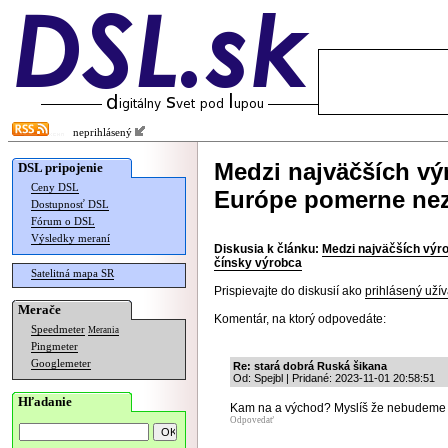
neprihlásený
Medzi najväčších vý
DSL pripojenie
Ceny DSL
Európe pomerne nez
Dostupnosť DSL
Fórum o DSL
Výsledky meraní
Diskusia k článku:
Medzi najväčších výr
čínsky výrobca
Satelitná mapa SR
Prispievajte do diskusií ako
prihlásený užív
Merače
Komentár, na ktorý odpovedáte:
Speedmeter
Merania
Pingmeter
Googlemeter
Re: stará dobrá Ruská šikana
Od: Spejbl | Pridané: 2023-11-01 20:58:51
Hľadanie
Kam na a východ? Myslíš že nebudem
Odpovedať