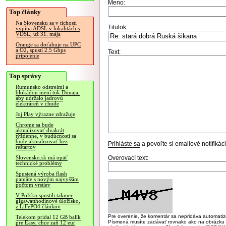
Meno:
Top články
Na Slovensku sa v tichosti
Titulok:
vypína ADSL v lokalitách s
VDSL, už 31. mája
Orange sa doťahuje na UPC
a O2, spustí 2.5 Gbps
Text:
pripojenie
Top správy
Rumunsko odstrelmi a
blokádou mení tok Dunaja,
aby udržalo jadrovú
elektráreň v chode
Joj Play výrazne zdražuje
Chrome sa bude
aktualizovať dvakrát
týždenne, v budúcnosti sa
bude aktualizovať bez
Prihláste sa
a povoľte si emailové notifiká
reštartov
Overovací text:
Slovensko.sk má opäť
technické problémy
Spustená výroba flash
pamäte s novým najvyšším
počtom vrstiev
V Poľsku spustili takmer
gigawatthodinové úložisko,
z LiFePO4 článkov
Pre overenie, že komentár sa nepridáva automatizov
Telekom pridal 12 GB balík
Písmená musíte zadávať rovnako ako na obrázku veľk
pre Easy, chce zaň 12 eur