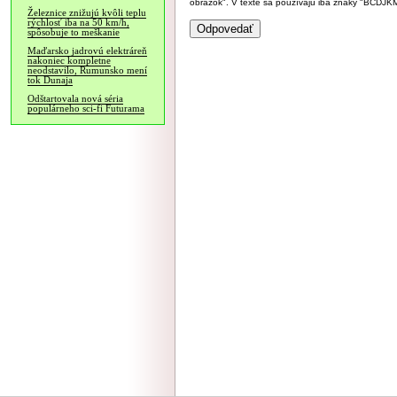
obrázok". V texte sa používajú iba znaky "BC
Železnice znižujú kvôli teplu
rýchlosť iba na 50 km/h,
spôsobuje to meškanie
Maďarsko jadrovú elektráreň
nakoniec kompletne
neodstavilo, Rumunsko mení
tok Dunaja
Odštartovala nová séria
populárneho sci-fi Futurama