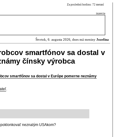
Za poslednú hodinu: 72 meraní
inzercia
Štvrtok, 6. augusta 2026, dnes má meniny
Jozefína
robcov smartfónov sa dostal v
námy čínsky výrobca
obcov smartfónov sa dostal v Európe pomerne neznámy
ateľ
.
e poklonkovať neznalým USAkom?