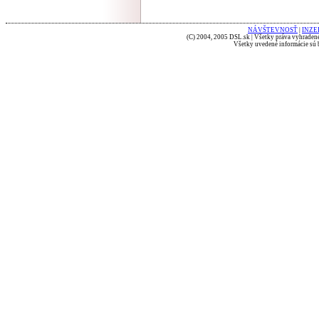
NÁVŠTEVNOSŤ
|
INZE
(C) 2004, 2005 DSL.sk | Všetky práva vyhradené
Všetky uvedené informácie sú b