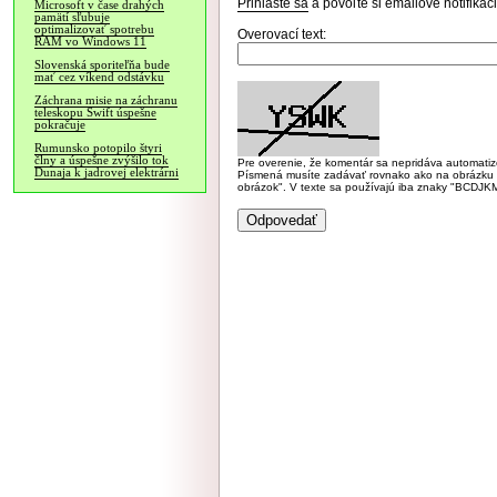
Prihláste sa
a povoľte si emailové notifiká
Microsoft v čase drahých
pamätí sľubuje
optimalizovať spotrebu
Overovací text:
RAM vo Windows 11
Slovenská sporiteľňa bude
mať cez víkend odstávku
Záchrana misie na záchranu
teleskopu Swift úspešne
pokračuje
Rumunsko potopilo štyri
člny a úspešne zvýšilo tok
Pre overenie, že komentár sa nepridáva automatizov
Dunaja k jadrovej elektrárni
Písmená musíte zadávať rovnako ako na obrázku veľk
obrázok". V texte sa používajú iba znaky "BC