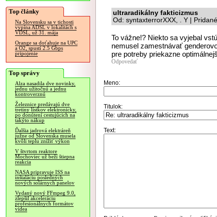
Top články
ultraradikálny fakticizmus
Od: syntaxterrorXXX, . Y | Pridan
Na Slovensku sa v tichosti
vypína ADSL v lokalitách s
VDSL, už 31. mája
To vážne!? Niekto sa vyjebal vstú
Orange sa doťahuje na UPC
nemusel zamestnávať genderovo 
a O2, spustí 2.5 Gbps
pre potreby priekazne optimálnej
pripojenie
Odpovedať
Top správy
Meno:
Alza nasadila dve novinky,
jednu užitočnú a jednu
kontroverznú
Železnice predávajú dve
Titulok:
tretiny lístkov elektronicky,
po donútení cestujúcich na
takýto nákup
Text:
Ďalšia jadrová elektráreň
južne od Slovenska musela
kvôli teplu znížiť výkon
V štvrtom reaktore
Mochoviec už beží štiepna
reakcia
NASA pripravuje ISS na
inštaláciu posledných
nových solárnych panelov
Vydaný nový FFmpeg 9.0,
zlepšil akceleráciu
profesionálnych formátov
videa