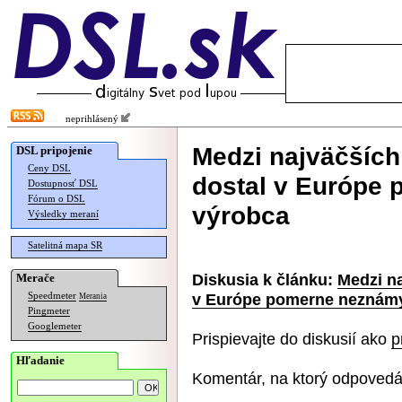
neprihlásený
Medzi najväčších
DSL pripojenie
Ceny DSL
dostal v Európe
Dostupnosť DSL
Fórum o DSL
výrobca
Výsledky meraní
Satelitná mapa SR
Diskusia k článku:
Medzi n
Merače
v Európe pomerne neznámy
Speedmeter
Merania
Pingmeter
Googlemeter
Prispievajte do diskusií ako
p
Hľadanie
Komentár, na ktorý odpovedá