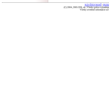
NÁVŠTEVNOSŤ
|
INZE
(C) 2004, 2005 DSL.sk | Všetky práva vyhradené
Všetky uvedené informácie sú b