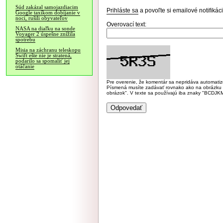
Súd zakázal samojazdiacim
Prihláste sa
a povoľte si emailové notifiká
Google taxíkom dobíjanie v
noci, rušili obyvateľov
Overovací text:
NASA na diaľku na sonde
Voyager 2 úspešne znížila
spotrebu
Misia na záchranu teleskopu
Swift ešte nie je stratená,
podarilo sa spomaliť jej
otáčanie
Pre overenie, že komentár sa nepridáva automatizov
Písmená musíte zadávať rovnako ako na obrázku veľk
obrázok". V texte sa používajú iba znaky "BC