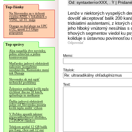
Od: syntaxterrorXXX, . Y | Pridan
Top články
Lenže v niektorých vyspelých de
Na Slovensku sa v tichosti
vypína ADSL v lokalitách s
dovoliť akceptovať balík 200 kanál
VDSL, už 31. mája
tridsiatimi asistentami, z ktorýc
Orange sa doťahuje na UPC
jeho hlboký vnútorný nesúhlas s 
a O2, spustí 2.5 Gbps
trhových segmentov viedol ku p
pripojenie
koliduje s ústavnou povinnosťou st
Odpovedať
Top správy
Alza nasadila dve novinky,
jednu užitočnú a jednu
Meno:
kontroverznú
Maďarsko jadrovú elektráreň
nakoniec kompletne
Titulok:
neodstavilo, Rumunsko mení
tok Dunaja
Slovensko.sk má opäť
technické problémy
Text:
Železnice znižujú kvôli teplu
rýchlosť iba na 50 km/h,
spôsobuje to meškanie
Ďalšia jadrová elektráreň
južne od Slovenska musela
kvôli teplu znížiť výkon
V Poľsku spustili takmer
gigawatthodinové úložisko,
z LiFePO4 článkov
Telekom pridal 12 GB balík
pre Easy, chce zaň 12 eur