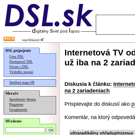
neprihlásený
Internetová TV o
DSL pripojenie
Ceny DSL
už iba na 2 zaria
Dostupnosť DSL
Fórum o DSL
Výsledky meraní
Satelitná mapa SR
Diskusia k článku:
Internet
na 2 zariadeniach
Merače
Speedmeter
Merania
Prispievajte do diskusií ako
p
Pingmeter
Googlemeter
Komentár, na ktorý odpovedá
Hľadanie
ultraradikálny ohľaduplnizmus