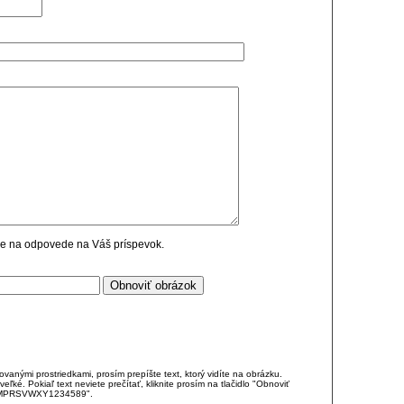
cie na odpovede na Váš príspevok.
anými prostriedkami, prosím prepíšte text, ktorý vidíte na obrázku.
é. Pokiaľ text neviete prečítať, kliknite prosím na tlačidlo "Obnoviť
DJKMPRSVWXY1234589".