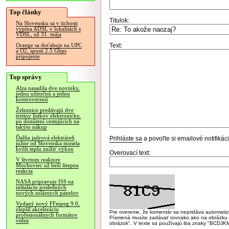
Top články
Titulok:
Na Slovensku sa v tichosti
vypína ADSL v lokalitách s
VDSL, už 31. mája
Text:
Orange sa doťahuje na UPC
a O2, spustí 2.5 Gbps
pripojenie
Top správy
Alza nasadila dve novinky,
jednu užitočnú a jednu
kontroverznú
Železnice predávajú dve
tretiny lístkov elektronicky,
po donútení cestujúcich na
takýto nákup
Ďalšia jadrová elektráreň
Prihláste sa
a povoľte si emailové notifiká
južne od Slovenska musela
kvôli teplu znížiť výkon
Overovací text:
V štvrtom reaktore
Mochoviec už beží štiepna
reakcia
NASA pripravuje ISS na
inštaláciu posledných
nových solárnych panelov
Vydaný nový FFmpeg 9.0,
zlepšil akceleráciu
Pre overenie, že komentár sa nepridáva automatizov
profesionálnych formátov
Písmená musíte zadávať rovnako ako na obrázku veľk
videa
obrázok". V texte sa používajú iba znaky "BC