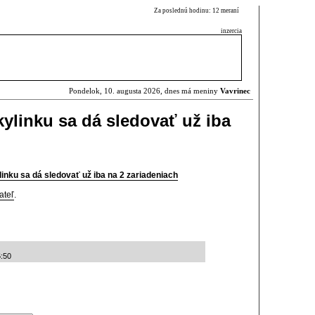
Za poslednú hodinu: 12 meraní
inzercia
Pondelok, 10. augusta 2026, dnes má meniny
Vavrinec
kylinku sa dá sledovať už iba
linku sa dá sledovať už iba na 2 zariadeniach
ateľ
.
6:50