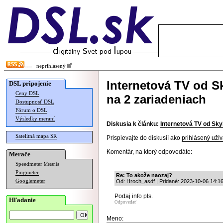
neprihlásený
Internetová TV od S
DSL pripojenie
Ceny DSL
na 2 zariadeniach
Dostupnosť DSL
Fórum o DSL
Výsledky meraní
Diskusia k článku:
Internetová TV od Sky
Satelitná mapa SR
Prispievajte do diskusií ako
prihlásený užív
Komentár, na ktorý odpovedáte:
Merače
Speedmeter
Merania
Pingmeter
Re: To akože naozaj?
Googlemeter
Od: Hroch_asdf | Pridané: 2023-10-06 14:1
Podaj info pls.
Hľadanie
Odpovedať
Meno: