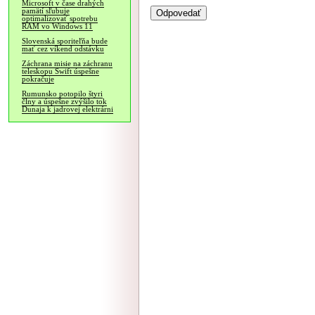
Microsoft v čase drahých
pamätí sľubuje
optimalizovať spotrebu
RAM vo Windows 11
Slovenská sporiteľňa bude
mať cez víkend odstávku
Záchrana misie na záchranu
teleskopu Swift úspešne
pokračuje
Rumunsko potopilo štyri
člny a úspešne zvýšilo tok
Dunaja k jadrovej elektrárni