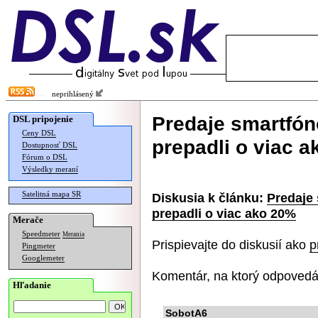
neprihlásený
Predaje smartfón
DSL pripojenie
Ceny DSL
prepadli o viac 
Dostupnosť DSL
Fórum o DSL
Výsledky meraní
Satelitná mapa SR
Diskusia k článku:
Predaje
prepadli o viac ako 20%
Merače
Speedmeter
Merania
Prispievajte do diskusií ako
p
Pingmeter
Googlemeter
Komentár, na ktorý odpovedá
Hľadanie
SobotA6