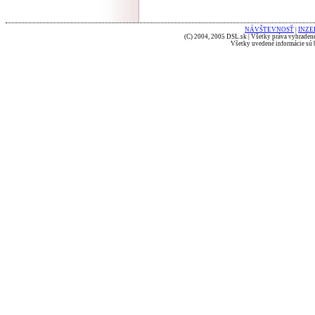
NÁVŠTEVNOSŤ
|
INZE
(C) 2004, 2005 DSL.sk | Všetky práva vyhradené
Všetky uvedené informácie sú b