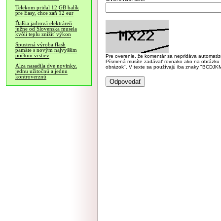
Telekom pridal 12 GB balík
pre Easy, chce zaň 12 eur
Ďalšia jadrová elektráreň
južne od Slovenska musela
kvôli teplu znížiť výkon
Spustená výroba flash
pamäte s novým najvyšším
počtom vrstiev
Pre overenie, že komentár sa nepridáva automatizov
Písmená musíte zadávať rovnako ako na obrázku veľk
Alza nasadila dve novinky,
obrázok". V texte sa používajú iba znaky "BC
jednu užitočnú a jednu
kontroverznú