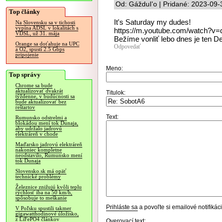
Od: GážduI'o | Pridané: 2023-09-
Top články
It's Saturday my dudes!
Na Slovensku sa v tichosti
vypína ADSL v lokalitách s
https://m.youtube.com/watch?v=
VDSL, už 31. mája
Bežíme vonliť lebo dnes je ten D
Orange sa doťahuje na UPC
Odpovedať
a O2, spustí 2.5 Gbps
pripojenie
Meno:
Top správy
Chrome sa bude
aktualizovať dvakrát
Titulok:
týždenne, v budúcnosti sa
bude aktualizovať bez
reštartov
Text:
Rumunsko odstrelmi a
blokádou mení tok Dunaja,
aby udržalo jadrovú
elektráreň v chode
Maďarsko jadrovú elektráreň
nakoniec kompletne
neodstavilo, Rumunsko mení
tok Dunaja
Slovensko.sk má opäť
technické problémy
Železnice znižujú kvôli teplu
rýchlosť iba na 50 km/h,
spôsobuje to meškanie
Prihláste sa
a povoľte si emailové notifiká
V Poľsku spustili takmer
gigawatthodinové úložisko,
z LiFePO4 článkov
Overovací text: