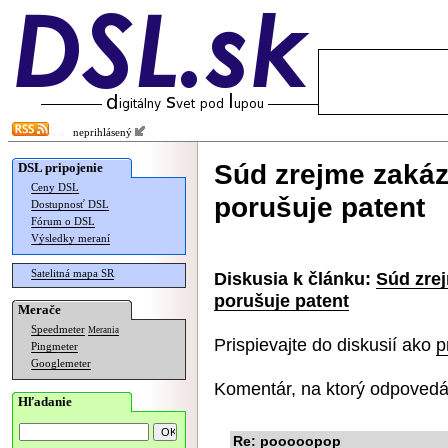
neprihlásený
Súd zrejme zakáza
DSL pripojenie
Ceny DSL
porušuje patent
Dostupnosť DSL
Fórum o DSL
Výsledky meraní
Satelitná mapa SR
Diskusia k článku:
Súd zrej
porušuje patent
Merače
Speedmeter
Merania
Prispievajte do diskusií ako
p
Pingmeter
Googlemeter
Komentár, na ktorý odpovedá
Hľadanie
Re: pooooopop