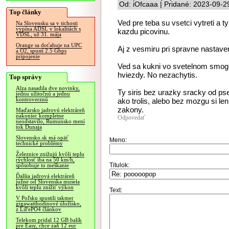
Od: iOfcaaa | Pridané: 2023-09-2
Top články
Ved pre teba su vsetci vytreti a t
Na Slovensku sa v tichosti
vypína ADSL v lokalitách s
kazdu picovinu.
VDSL, už 31. mája
Orange sa doťahuje na UPC
Aj z vesmiru pri spravne nastave
a O2, spustí 2.5 Gbps
pripojenie
Ved sa kukni vo svetelnom smogu
hviezdy. No nezachytis.
Top správy
Alza nasadila dve novinky,
Ty siris bez urazky sracky od ps
jednu užitočnú a jednu
kontroverznú
ako trolis, alebo bez mozgu si le
zakony.
Maďarsko jadrovú elektráreň
nakoniec kompletne
Odpovedať
neodstavilo, Rumunsko mení
tok Dunaja
Slovensko.sk má opäť
Meno:
technické problémy
Železnice znižujú kvôli teplu
rýchlosť iba na 50 km/h,
Titulok:
spôsobuje to meškanie
Ďalšia jadrová elektráreň
južne od Slovenska musela
kvôli teplu znížiť výkon
Text:
V Poľsku spustili takmer
gigawatthodinové úložisko,
z LiFePO4 článkov
Telekom pridal 12 GB balík
pre Easy, chce zaň 12 eur