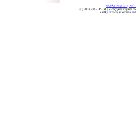
NÁVŠTEVNOSŤ
|
INZE
(C) 2004, 2005 DSL.sk | Všetky práva vyhradené
Všetky uvedené informácie sú b