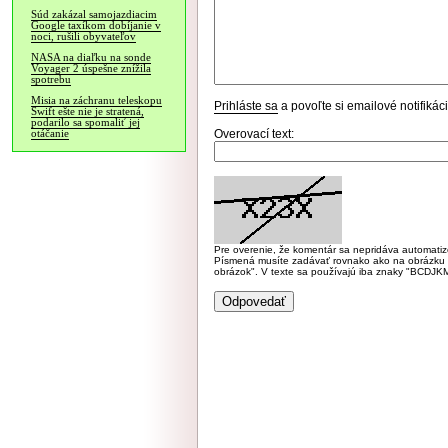
Súd zakázal samojazdiacim
Google taxíkom dobíjanie v
noci, rušili obyvateľov
NASA na diaľku na sonde
Voyager 2 úspešne znížila
spotrebu
Misia na záchranu teleskopu
Prihláste sa
a povoľte si emailové notifiká
Swift ešte nie je stratená,
podarilo sa spomaliť jej
Overovací text:
otáčanie
Pre overenie, že komentár sa nepridáva automatizov
Písmená musíte zadávať rovnako ako na obrázku veľk
obrázok". V texte sa používajú iba znaky "BC