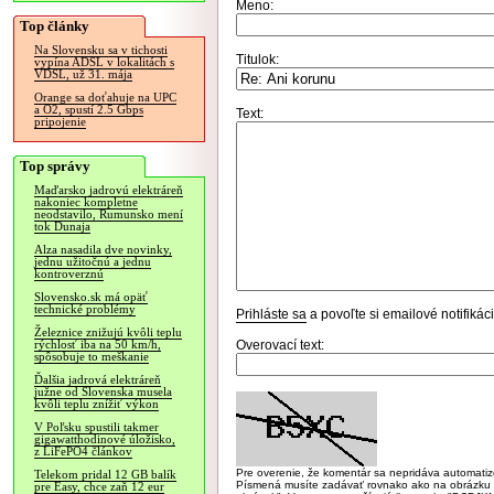
Meno:
Top články
Na Slovensku sa v tichosti
Titulok:
vypína ADSL v lokalitách s
VDSL, už 31. mája
Orange sa doťahuje na UPC
a O2, spustí 2.5 Gbps
Text:
pripojenie
Top správy
Maďarsko jadrovú elektráreň
nakoniec kompletne
neodstavilo, Rumunsko mení
tok Dunaja
Alza nasadila dve novinky,
jednu užitočnú a jednu
kontroverznú
Slovensko.sk má opäť
technické problémy
Prihláste sa
a povoľte si emailové notifiká
Železnice znižujú kvôli teplu
Overovací text:
rýchlosť iba na 50 km/h,
spôsobuje to meškanie
Ďalšia jadrová elektráreň
južne od Slovenska musela
kvôli teplu znížiť výkon
V Poľsku spustili takmer
gigawatthodinové úložisko,
z LiFePO4 článkov
Pre overenie, že komentár sa nepridáva automatizov
Telekom pridal 12 GB balík
Písmená musíte zadávať rovnako ako na obrázku veľk
pre Easy, chce zaň 12 eur