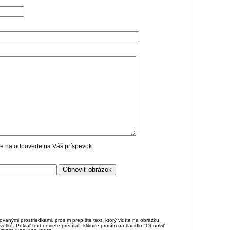
cie na odpovede na Váš príspevok.
anými prostriedkami, prosím prepíšte text, ktorý vidíte na obrázku.
é. Pokiaľ text neviete prečítať, kliknite prosím na tlačidlo "Obnoviť