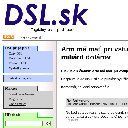
neprihlásený
Arm má mať pri vstu
DSL pripojenie
Ceny DSL
miliárd dolárov
Dostupnosť DSL
Fórum o DSL
Výsledky meraní
Diskusia k článku:
Arm má mať pri vstupe
Satelitná mapa SR
Prispievajte do diskusií ako
prihlásený užív
Komentár, na ktorý odpovedáte:
Merače
Speedmeter
Merania
Pingmeter
Re: Ani korunu
Googlemeter
Od: MackoPu1 | Pridané: 2023-08-06 19:13
No ked sa z volica sns stane bojovnik za
Hľadanie
objednat sa u doktora Docenta Chochol
Odpovedať