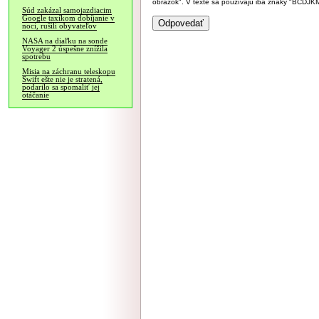
obrázok". V texte sa používajú iba znaky "BC
Súd zakázal samojazdiacim
Google taxíkom dobíjanie v
noci, rušili obyvateľov
NASA na diaľku na sonde
Voyager 2 úspešne znížila
spotrebu
Misia na záchranu teleskopu
Swift ešte nie je stratená,
podarilo sa spomaliť jej
otáčanie