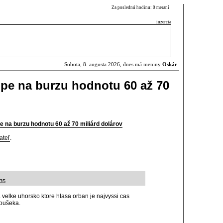
Za poslednú hodinu: 0 meraní
inzercia
Sobota, 8. augusta 2026, dnes má meniny
Oskár
pe na burzu hodnotu 60 až 70
 na burzu hodnotu 60 až 70 miliárd dolárov
ateľ
.
:35
 velke uhorsko ktore hlasa orban je najvyssi cas
oušeka.