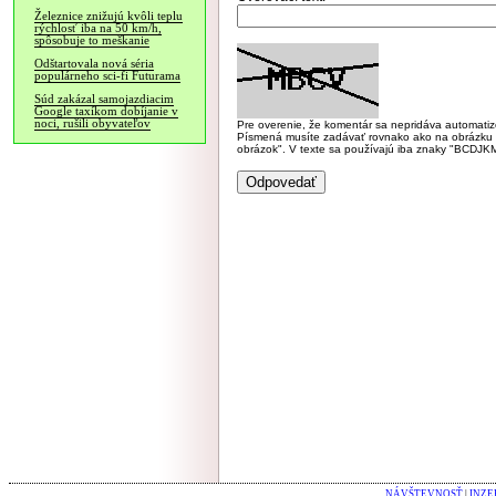
Železnice znižujú kvôli teplu
rýchlosť iba na 50 km/h,
spôsobuje to meškanie
Odštartovala nová séria
populárneho sci-fi Futurama
Súd zakázal samojazdiacim
Google taxíkom dobíjanie v
noci, rušili obyvateľov
Pre overenie, že komentár sa nepridáva automatizov
Písmená musíte zadávať rovnako ako na obrázku veľk
obrázok". V texte sa používajú iba znaky "BC
NÁVŠTEVNOSŤ
|
INZE