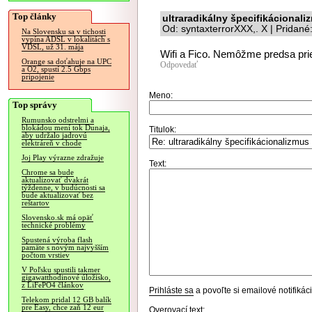
Top články
ultraradikálny špecifikácionali
Od: syntaxterrorXXX,. X | Pridan
Na Slovensku sa v tichosti
vypína ADSL v lokalitách s
VDSL, už 31. mája
Wifi a Fico. Nemôžme predsa pri
Orange sa doťahuje na UPC
Odpovedať
a O2, spustí 2.5 Gbps
pripojenie
Meno:
Top správy
Rumunsko odstrelmi a
blokádou mení tok Dunaja,
Titulok:
aby udržalo jadrovú
elektráreň v chode
Joj Play výrazne zdražuje
Text:
Chrome sa bude
aktualizovať dvakrát
týždenne, v budúcnosti sa
bude aktualizovať bez
reštartov
Slovensko.sk má opäť
technické problémy
Spustená výroba flash
pamäte s novým najvyšším
počtom vrstiev
V Poľsku spustili takmer
gigawatthodinové úložisko,
z LiFePO4 článkov
Prihláste sa
a povoľte si emailové notifiká
Telekom pridal 12 GB balík
pre Easy, chce zaň 12 eur
Overovací text: