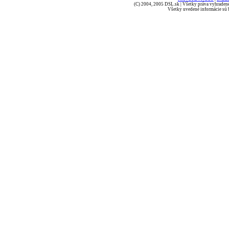
(C) 2004, 2005 DSL.sk | Všetky práva vyhradené
Všetky uvedené informácie sú b