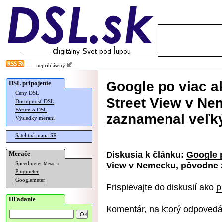
neprihlásený
Google po viac a
DSL pripojenie
Ceny DSL
Street View v N
Dostupnosť DSL
Fórum o DSL
zaznamenal veľk
Výsledky meraní
Satelitná mapa SR
Diskusia k článku:
Google p
Merače
View v Nemecku, pôvodne 
Speedmeter
Merania
Pingmeter
Googlemeter
Prispievajte do diskusií ako
p
Hľadanie
Komentár, na ktorý odpovedá