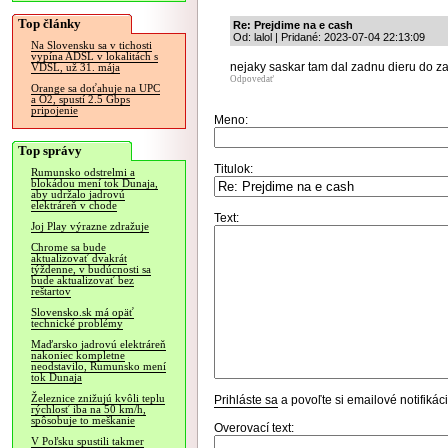
Top články
Re: Prejdime na e cash
Od: lalol | Pridané: 2023-07-04 22:13:09
Na Slovensku sa v tichosti
vypína ADSL v lokalitách s
nejaky saskar tam dal zadnu dieru do za
VDSL, už 31. mája
Odpovedať
Orange sa doťahuje na UPC
a O2, spustí 2.5 Gbps
pripojenie
Meno:
Top správy
Titulok:
Rumunsko odstrelmi a
blokádou mení tok Dunaja,
aby udržalo jadrovú
elektráreň v chode
Text:
Joj Play výrazne zdražuje
Chrome sa bude
aktualizovať dvakrát
týždenne, v budúcnosti sa
bude aktualizovať bez
reštartov
Slovensko.sk má opäť
technické problémy
Maďarsko jadrovú elektráreň
nakoniec kompletne
neodstavilo, Rumunsko mení
tok Dunaja
Železnice znižujú kvôli teplu
Prihláste sa
a povoľte si emailové notifiká
rýchlosť iba na 50 km/h,
spôsobuje to meškanie
Overovací text:
V Poľsku spustili takmer