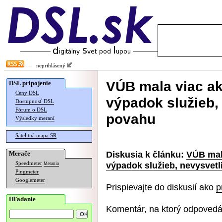
neprihlásený
VÚB mala viac ak
DSL pripojenie
Ceny DSL
výpadok služieb, 
Dostupnosť DSL
Fórum o DSL
povahu
Výsledky meraní
Satelitná mapa SR
Diskusia k článku:
VÚB mal
Merače
výpadok služieb, nevysvetl
Speedmeter
Merania
Pingmeter
Googlemeter
Prispievajte do diskusií ako
p
Hľadanie
Komentár, na ktorý odpovedá