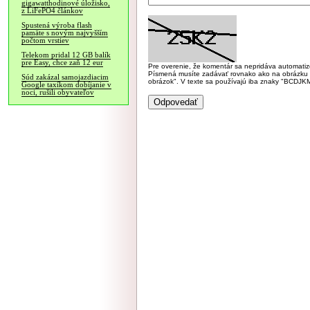
gigawatthodinové úložisko,
z LiFePO4 článkov
Spustená výroba flash
pamäte s novým najvyšším
počtom vrstiev
Telekom pridal 12 GB balík
pre Easy, chce zaň 12 eur
Pre overenie, že komentár sa nepridáva automatizov
Písmená musíte zadávať rovnako ako na obrázku veľk
Súd zakázal samojazdiacim
obrázok". V texte sa používajú iba znaky "BC
Google taxíkom dobíjanie v
noci, rušili obyvateľov