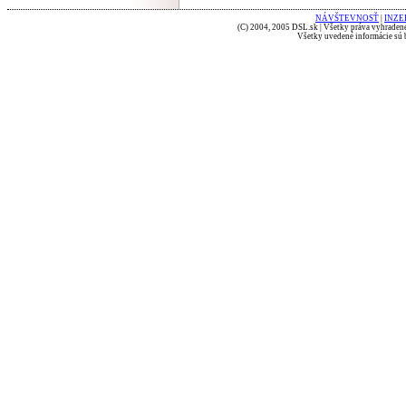
NÁVŠTEVNOSŤ
|
INZE
(C) 2004, 2005 DSL.sk | Všetky práva vyhradené
Všetky uvedené informácie sú b