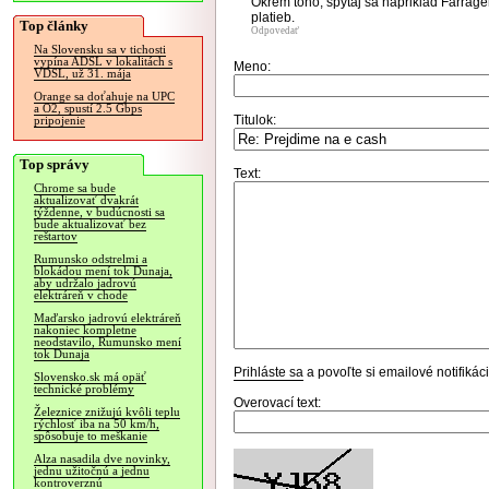
Okrem toho, spytaj sa napriklad Farra
platieb.
Top články
Odpovedať
Na Slovensku sa v tichosti
vypína ADSL v lokalitách s
Meno:
VDSL, už 31. mája
Orange sa doťahuje na UPC
a O2, spustí 2.5 Gbps
Titulok:
pripojenie
Top správy
Text:
Chrome sa bude
aktualizovať dvakrát
týždenne, v budúcnosti sa
bude aktualizovať bez
reštartov
Rumunsko odstrelmi a
blokádou mení tok Dunaja,
aby udržalo jadrovú
elektráreň v chode
Maďarsko jadrovú elektráreň
nakoniec kompletne
neodstavilo, Rumunsko mení
tok Dunaja
Prihláste sa
a povoľte si emailové notifiká
Slovensko.sk má opäť
technické problémy
Overovací text:
Železnice znižujú kvôli teplu
rýchlosť iba na 50 km/h,
spôsobuje to meškanie
Alza nasadila dve novinky,
jednu užitočnú a jednu
kontroverznú