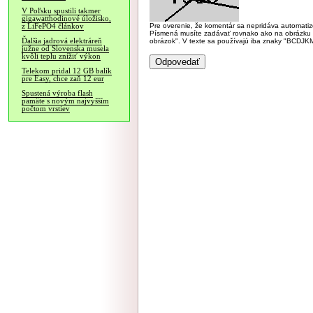
V Poľsku spustili takmer
gigawatthodinové úložisko,
Pre overenie, že komentár sa nepridáva automatizov
z LiFePO4 článkov
Písmená musíte zadávať rovnako ako na obrázku veľk
Ďalšia jadrová elektráreň
obrázok". V texte sa používajú iba znaky "BC
južne od Slovenska musela
kvôli teplu znížiť výkon
Telekom pridal 12 GB balík
pre Easy, chce zaň 12 eur
Spustená výroba flash
pamäte s novým najvyšším
počtom vrstiev