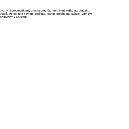
anými prostriedkami, prosím prepíšte text, ktorý vidíte na obrázku.
é. Pokiaľ text neviete prečítať, kliknite prosím na tlačidlo "Obnoviť
DJKMPRSVWXY1234589".