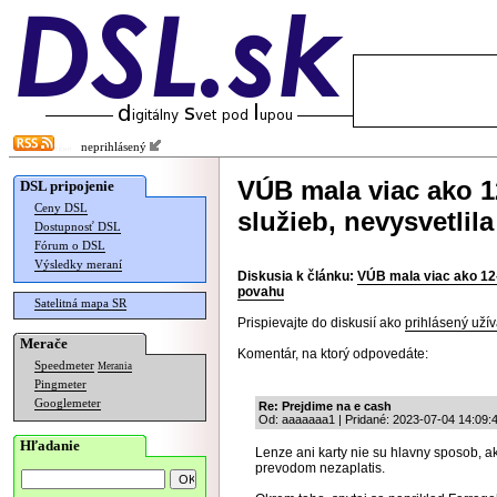
neprihlásený
VÚB mala viac ako 
DSL pripojenie
Ceny DSL
služieb, nevysvetlil
Dostupnosť DSL
Fórum o DSL
Výsledky meraní
Diskusia k článku:
VÚB mala viac ako 12-
povahu
Satelitná mapa SR
Prispievajte do diskusií ako
prihlásený užív
Merače
Komentár, na ktorý odpovedáte:
Speedmeter
Merania
Pingmeter
Googlemeter
Re: Prejdime na e cash
Od: aaaaaaa1 | Pridané: 2023-07-04 14:09:
Hľadanie
Lenze ani karty nie su hlavny sposob, ak
prevodom nezaplatis.