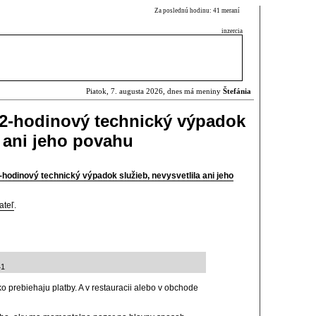
Za poslednú hodinu: 41 meraní
inzercia
Piatok, 7. augusta 2026, dnes má meniny
Štefánia
12-hodinový technický výpadok
a ani jeho povahu
hodinový technický výpadok služieb, nevysvetlila ani jeho
ateľ
.
41
o prebiehaju platby. A v restauracii alebo v obchode