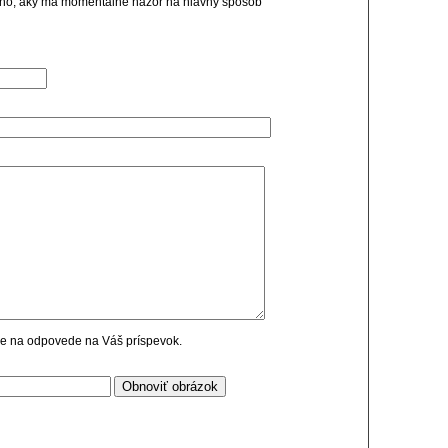
geho, aky ma momentalne nazor na hlavny sposob
cie na odpovede na Váš príspevok.