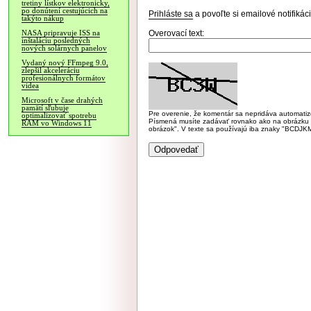
tretiny lístkov elektronicky,
po donútení cestujúcich na
Prihláste sa
a povoľte si emailové notifiká
takýto nákup
Overovací text:
NASA pripravuje ISS na
inštaláciu posledných
nových solárnych panelov
Vydaný nový FFmpeg 9.0,
zlepšil akceleráciu
profesionálnych formátov
videa
Microsoft v čase drahých
pamätí sľubuje
Pre overenie, že komentár sa nepridáva automatizov
optimalizovať spotrebu
Písmená musíte zadávať rovnako ako na obrázku veľk
RAM vo Windows 11
obrázok". V texte sa používajú iba znaky "BC