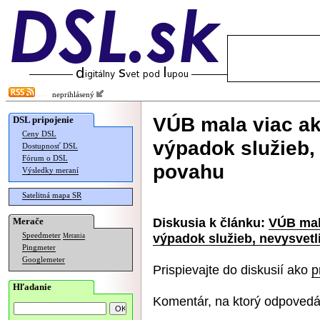
neprihlásený
VÚB mala viac ak
DSL pripojenie
Ceny DSL
výpadok služieb, 
Dostupnosť DSL
Fórum o DSL
povahu
Výsledky meraní
Satelitná mapa SR
Diskusia k článku:
VÚB mal
Merače
výpadok služieb, nevysvetl
Speedmeter
Merania
Pingmeter
Googlemeter
Prispievajte do diskusií ako
p
Hľadanie
Komentár, na ktorý odpovedá