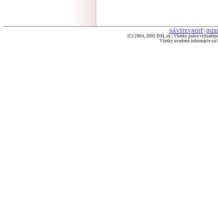
NÁVŠTEVNOSŤ
|
INZE
(C) 2004, 2005 DSL.sk | Všetky práva vyhradené
Všetky uvedené informácie sú b