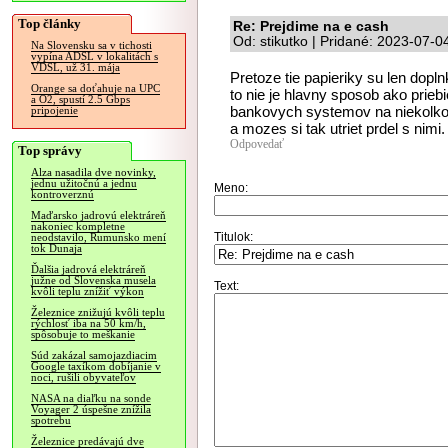
Top články
Re: Prejdime na e cash
Od: stikutko | Pridané: 2023-07-0
Na Slovensku sa v tichosti
vypína ADSL v lokalitách s
VDSL, už 31. mája
Pretoze tie papieriky su len dopl
Orange sa doťahuje na UPC
to nie je hlavny sposob ako prieb
a O2, spustí 2.5 Gbps
bankovych systemov na niekolko dn
pripojenie
a mozes si tak utriet prdel s nimi.
Odpovedať
Top správy
Alza nasadila dve novinky,
jednu užitočnú a jednu
Meno:
kontroverznú
Maďarsko jadrovú elektráreň
nakoniec kompletne
Titulok:
neodstavilo, Rumunsko mení
tok Dunaja
Ďalšia jadrová elektráreň
južne od Slovenska musela
Text:
kvôli teplu znížiť výkon
Železnice znižujú kvôli teplu
rýchlosť iba na 50 km/h,
spôsobuje to meškanie
Súd zakázal samojazdiacim
Google taxíkom dobíjanie v
noci, rušili obyvateľov
NASA na diaľku na sonde
Voyager 2 úspešne znížila
spotrebu
Železnice predávajú dve