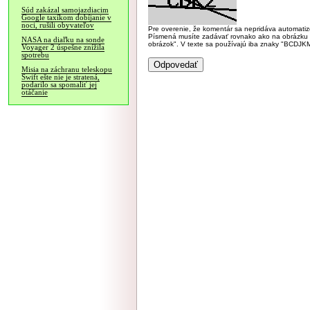
Súd zakázal samojazdiacim
Google taxíkom dobíjanie v
noci, rušili obyvateľov
Pre overenie, že komentár sa nepridáva automatizov
Písmená musíte zadávať rovnako ako na obrázku veľk
NASA na diaľku na sonde
obrázok". V texte sa používajú iba znaky "BC
Voyager 2 úspešne znížila
spotrebu
Misia na záchranu teleskopu
Swift ešte nie je stratená,
podarilo sa spomaliť jej
otáčanie