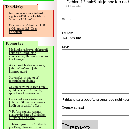
Debian 12 nainštaluje hocikto na 
Odpovedať
Top články
Na Slovensku sa v tichosti
vypína ADSL v lokalitách s
Meno:
VDSL, už 31. mája
Orange sa doťahuje na UPC
a O2, spustí 2.5 Gbps
pripojenie
Titulok:
Top správy
Text:
Maďarsko jadrovú elektráreň
nakoniec kompletne
neodstavilo, Rumunsko mení
tok Dunaja
Alza nasadila dve novinky,
jednu užitočnú a jednu
kontroverznú
Slovensko.sk má opäť
technické problémy
Železnice znižujú kvôli teplu
rýchlosť iba na 50 km/h,
spôsobuje to meškanie
Ďalšia jadrová elektráreň
Prihláste sa
a povoľte si emailové notifiká
južne od Slovenska musela
kvôli teplu znížiť výkon
Overovací text:
V Poľsku spustili takmer
gigawatthodinové úložisko,
z LiFePO4 článkov
Telekom pridal 12 GB balík
pre Easy, chce zaň 12 eur