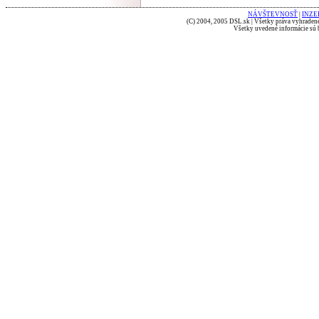
NÁVŠTEVNOSŤ
|
INZE
(C) 2004, 2005 DSL.sk | Všetky práva vyhradené
Všetky uvedené informácie sú b