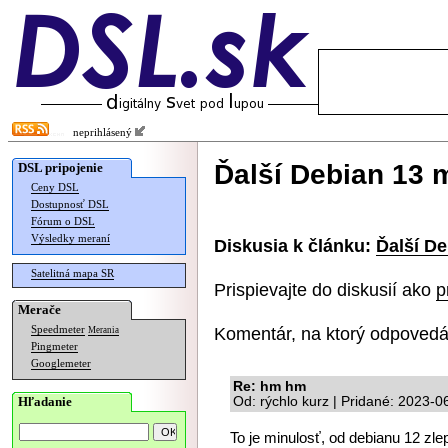
neprihlásený
Ďalší Debian 13 
DSL pripojenie
Ceny DSL
Dostupnosť DSL
Fórum o DSL
Výsledky meraní
Diskusia k článku:
Ďalší De
Satelitná mapa SR
Prispievajte do diskusií ako
p
Merače
Komentár, na ktorý odpovedá
Speedmeter
Merania
Pingmeter
Googlemeter
Re: hm hm
Hľadanie
Od: rýchlo kurz | Pridané: 2023-0
To je minulosť, od debianu 12 zlep