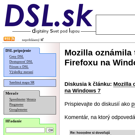
neprihlásený
Mozilla oznámila
DSL pripojenie
Ceny DSL
Firefoxu na Wind
Dostupnosť DSL
Fórum o DSL
Výsledky meraní
Satelitná mapa SR
Diskusia k článku:
Mozilla 
na Windows 7
Merače
Speedmeter
Merania
Prispievajte do diskusií ako
p
Pingmeter
Googlemeter
Komentár, na ktorý odpovedá
Hľadanie
Re: hooodne si dovoľujú