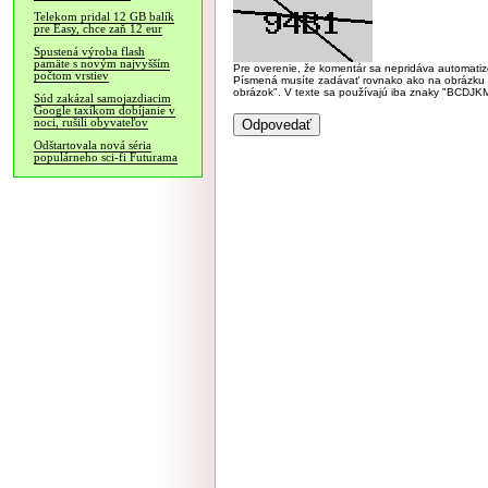
Telekom pridal 12 GB balík
pre Easy, chce zaň 12 eur
Spustená výroba flash
pamäte s novým najvyšším
Pre overenie, že komentár sa nepridáva automatizov
počtom vrstiev
Písmená musíte zadávať rovnako ako na obrázku veľk
obrázok". V texte sa používajú iba znaky "BC
Súd zakázal samojazdiacim
Google taxíkom dobíjanie v
noci, rušili obyvateľov
Odštartovala nová séria
populárneho sci-fi Futurama