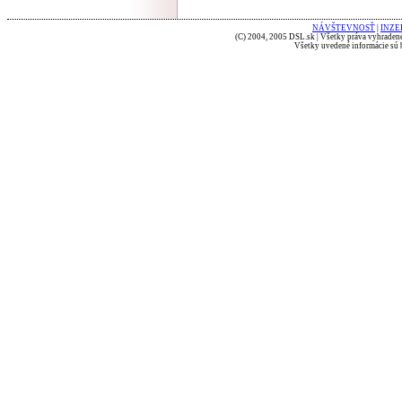
NÁVŠTEVNOSŤ
|
INZE
(C) 2004, 2005 DSL.sk | Všetky práva vyhradené
Všetky uvedené informácie sú b