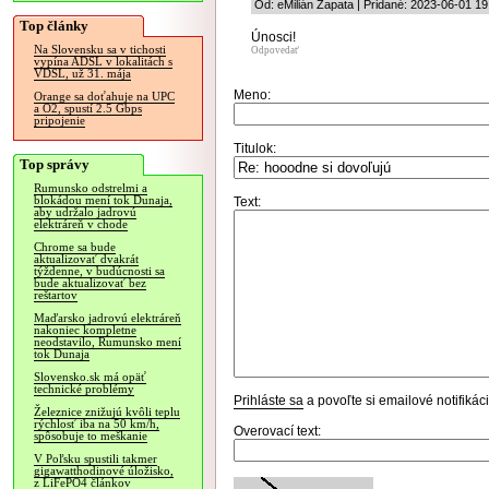
Od: eMilián Zapata | Pridané: 2023-06-01 19
Top články
Únosci!
Na Slovensku sa v tichosti
Odpovedať
vypína ADSL v lokalitách s
VDSL, už 31. mája
Meno:
Orange sa doťahuje na UPC
a O2, spustí 2.5 Gbps
pripojenie
Titulok:
Top správy
Rumunsko odstrelmi a
blokádou mení tok Dunaja,
Text:
aby udržalo jadrovú
elektráreň v chode
Chrome sa bude
aktualizovať dvakrát
týždenne, v budúcnosti sa
bude aktualizovať bez
reštartov
Maďarsko jadrovú elektráreň
nakoniec kompletne
neodstavilo, Rumunsko mení
tok Dunaja
Slovensko.sk má opäť
technické problémy
Prihláste sa
a povoľte si emailové notifiká
Železnice znižujú kvôli teplu
rýchlosť iba na 50 km/h,
Overovací text:
spôsobuje to meškanie
V Poľsku spustili takmer
gigawatthodinové úložisko,
z LiFePO4 článkov