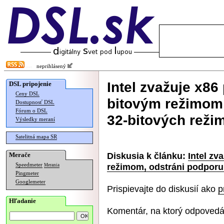
neprihlásený
Intel zvažuje x86
DSL pripojenie
Ceny DSL
bitovým režimom,
Dostupnosť DSL
Fórum o DSL
32-bitových reži
Výsledky meraní
Satelitná mapa SR
Diskusia k článku:
Intel zv
Merače
režimom, odstráni podporu
Speedmeter
Merania
Pingmeter
Googlemeter
Prispievajte do diskusií ako
p
Hľadanie
Komentár, na ktorý odpovedá