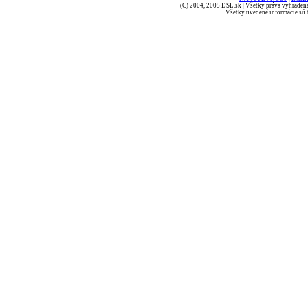
(C) 2004, 2005 DSL.sk | Všetky práva vyhradené
Všetky uvedené informácie sú b