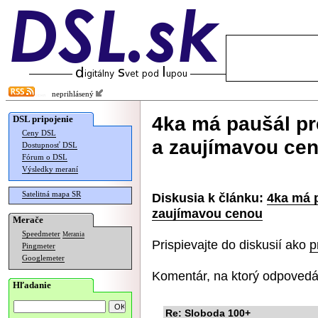
neprihlásený
4ka má paušál pr
DSL pripojenie
Ceny DSL
a zaujímavou ce
Dostupnosť DSL
Fórum o DSL
Výsledky meraní
Satelitná mapa SR
Diskusia k článku:
4ka má p
zaujímavou cenou
Merače
Speedmeter
Merania
Prispievajte do diskusií ako
p
Pingmeter
Googlemeter
Komentár, na ktorý odpovedá
Hľadanie
Re: Sloboda 100+