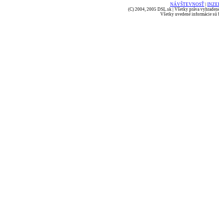
NÁVŠTEVNOSŤ
|
INZE
(C) 2004, 2005 DSL.sk | Všetky práva vyhradené
Všetky uvedené informácie sú b