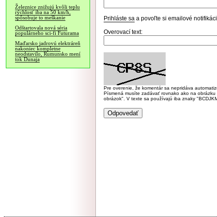
Železnice znižujú kvôli teplu
rýchlosť iba na 50 km/h,
spôsobuje to meškanie
Prihláste sa
a povoľte si emailové notifiká
Odštartovala nová séria
Overovací text:
populárneho sci-fi Futurama
Maďarsko jadrovú elektráreň
nakoniec kompletne
neodstavilo, Rumunsko mení
tok Dunaja
Pre overenie, že komentár sa nepridáva automatizov
Písmená musíte zadávať rovnako ako na obrázku veľk
obrázok". V texte sa používajú iba znaky "BC