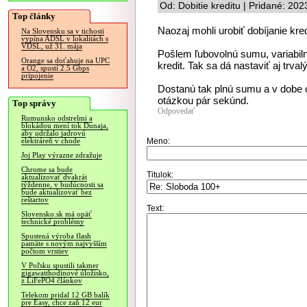
Od: Dobitie kreditu | Pridané: 20
Top články
Naozaj mohli urobiť dobíjanie kre
Na Slovensku sa v tichosti
vypína ADSL v lokalitách s
VDSL, už 31. mája
Pošlem ľubovolnú sumu, variabiln
Orange sa doťahuje na UPC
kredit. Tak sa dá nastaviť aj trva
a O2, spustí 2.5 Gbps
pripojenie
Dostanú tak plnú sumu a v dobe o
otázkou pár sekúnd.
Top správy
Odpovedať
Rumunsko odstrelmi a
blokádou mení tok Dunaja,
aby udržalo jadrovú
Meno:
elektráreň v chode
Joj Play výrazne zdražuje
Chrome sa bude
Titulok:
aktualizovať dvakrát
týždenne, v budúcnosti sa
bude aktualizovať bez
reštartov
Text:
Slovensko.sk má opäť
technické problémy
Spustená výroba flash
pamäte s novým najvyšším
počtom vrstiev
V Poľsku spustili takmer
gigawatthodinové úložisko,
z LiFePO4 článkov
Telekom pridal 12 GB balík
pre Easy, chce zaň 12 eur