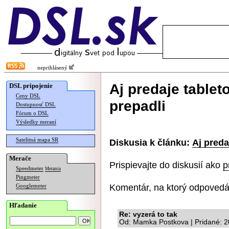
neprihlásený
Aj predaje table
DSL pripojenie
Ceny DSL
prepadli
Dostupnosť DSL
Fórum o DSL
Výsledky meraní
Satelitná mapa SR
Diskusia k článku:
Aj preda
Merače
Prispievajte do diskusií ako
p
Speedmeter
Merania
Pingmeter
Komentár, na ktorý odpovedá
Googlemeter
Hľadanie
Re: vyzerá to tak
Od: Mamka Postkova | Pridané: 2