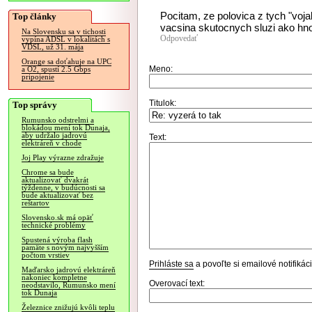
Pocitam, ze polovica z tych "vo
Top články
vacsina skutocnych sluzi ako hnoj
Na Slovensku sa v tichosti
Odpovedať
vypína ADSL v lokalitách s
VDSL, už 31. mája
Orange sa doťahuje na UPC
Meno:
a O2, spustí 2.5 Gbps
pripojenie
Titulok:
Top správy
Rumunsko odstrelmi a
blokádou mení tok Dunaja,
aby udržalo jadrovú
Text:
elektráreň v chode
Joj Play výrazne zdražuje
Chrome sa bude
aktualizovať dvakrát
týždenne, v budúcnosti sa
bude aktualizovať bez
reštartov
Slovensko.sk má opäť
technické problémy
Spustená výroba flash
pamäte s novým najvyšším
počtom vrstiev
Prihláste sa
a povoľte si emailové notifiká
Maďarsko jadrovú elektráreň
nakoniec kompletne
Overovací text:
neodstavilo, Rumunsko mení
tok Dunaja
Železnice znižujú kvôli teplu