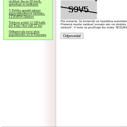
rýchlosť iba na 50 km/h,
spôsobuje to meškanie
V Poľsku spustili takmer
gigawatthodinové úložisko,
z LiFePO4 článkov
Pre overenie, že komentár sa nepridáva automatizov
Telekom pridal 12 GB balík
Písmená musíte zadávať rovnako ako na obrázku veľk
pre Easy, chce zaň 12 eur
obrázok". V texte sa používajú iba znaky "BC
Odštartovala nová séria
populárneho sci-fi Futurama