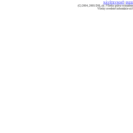
NÁVŠTEVNOSŤ
|
INZE
(C) 2004, 2005 DSL.sk | Všetky práva vyhradené
Všetky uvedené informácie sú b