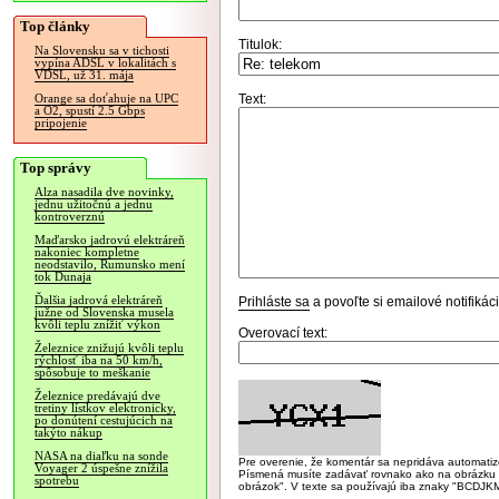
Top články
Titulok:
Na Slovensku sa v tichosti
vypína ADSL v lokalitách s
VDSL, už 31. mája
Text:
Orange sa doťahuje na UPC
a O2, spustí 2.5 Gbps
pripojenie
Top správy
Alza nasadila dve novinky,
jednu užitočnú a jednu
kontroverznú
Maďarsko jadrovú elektráreň
nakoniec kompletne
neodstavilo, Rumunsko mení
tok Dunaja
Ďalšia jadrová elektráreň
Prihláste sa
a povoľte si emailové notifiká
južne od Slovenska musela
kvôli teplu znížiť výkon
Overovací text:
Železnice znižujú kvôli teplu
rýchlosť iba na 50 km/h,
spôsobuje to meškanie
Železnice predávajú dve
tretiny lístkov elektronicky,
po donútení cestujúcich na
takýto nákup
NASA na diaľku na sonde
Pre overenie, že komentár sa nepridáva automatizov
Voyager 2 úspešne znížila
Písmená musíte zadávať rovnako ako na obrázku veľk
spotrebu
obrázok". V texte sa používajú iba znaky "BC