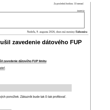
Za poslednú hodinu: 33 meraní
inzercia
Nedeľa, 9. augusta 2026, dnes má meniny
Ľubomíra
zrušil zavedenie dátového FUP
šil zavedenie dátového FUP limitu
ateľ
.
ch ponožiek. Zákazník bude tak či tak profitovať.