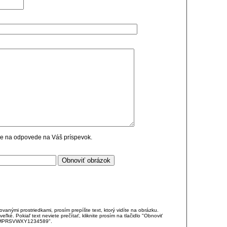
cie na odpovede na Váš príspevok.
anými prostriedkami, prosím prepíšte text, ktorý vidíte na obrázku.
é. Pokiaľ text neviete prečítať, kliknite prosím na tlačidlo "Obnoviť
DJKMPRSVWXY1234589".