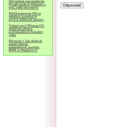
Súd zakázal samojazdiacim
Google taxíkom dobíjanie v
noci, rušili obyvateľov
NASA pripravuje ISS na
inštaláciu posledných
nových solárnych panelov
Vydaný nový FFmpeg 9.0,
zlepšil akceleráciu
profesionálnych formátov
videa
Microsoft v čase drahých
pamätí sľubuje
optimalizovať spotrebu
RAM vo Windows 11