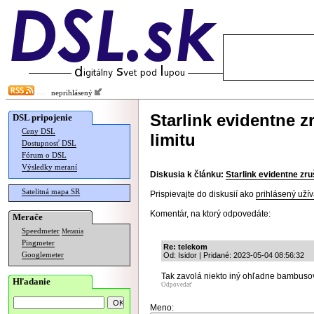
neprihlásený
Starlink evidentne 
DSL pripojenie
Ceny DSL
limitu
Dostupnosť DSL
Fórum o DSL
Výsledky meraní
Diskusia k článku:
Starlink evidentne zru
Satelitná mapa SR
Prispievajte do diskusií ako
prihlásený užív
Komentár, na ktorý odpovedáte:
Merače
Speedmeter
Merania
Pingmeter
Re: telekom
Googlemeter
Od: Isidor | Pridané: 2023-05-04 08:56:32
Tak zavolá niekto iný ohľadne bambusový
Hľadanie
Odpovedať
Meno: