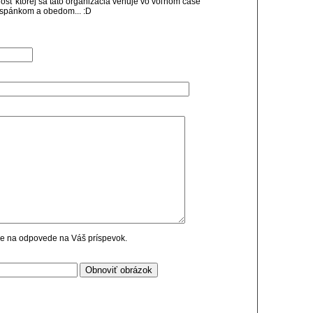
nosť ktorej sa táto organizácia venuje vo voľnom čase
spánkom a obedom... :D
cie na odpovede na Váš príspevok.