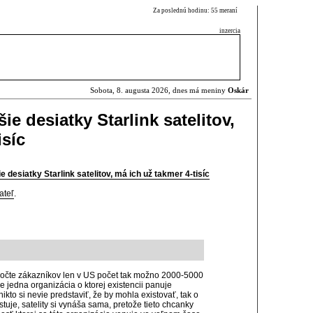
Za poslednú hodinu: 55 meraní
inzercia
Sobota, 8. augusta 2026, dnes má meniny
Oskár
ie desiatky Starlink satelitov,
isíc
 desiatky Starlink satelitov, má ich už takmer 4-tisíc
ateľ
.
počte zákazníkov len v US počet tak možno 2000-5000
e jedna organizácia o ktorej existencii panuje
ikto si nevie predstaviť, že by mohla existovať, tak o
stuje, satelity si vynáša sama, pretože tieto chcanky