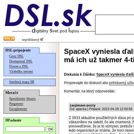
neprihlásený
SpaceX vyniesla ďalš
DSL pripojenie
Ceny DSL
má ich už takmer 4-t
Dostupnosť DSL
Fórum o DSL
Výsledky meraní
Diskusia k článku:
SpaceX vyniesla ďalšie
Satelitná mapa SR
Prispievajte do diskusií ako
prihlásený užív
Komentár, na ktorý odpovedáte:
Merače
Speedmeter
Merania
Pingmeter
zaujimave pocty
Googlemeter
Od: ajtacka | Pridané: 2023-04-28 12:59:58
Z 3933 aktuálne použiteľných dáva pri 
Hľadanie
zákazníkov na satelit, čo ale znamená, ž
presvedčenie, že je to výmysel, pretože n
tejto organizácii je známe, že hoci neexi