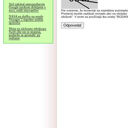
Súd zakázal samojazdiacim
Google taxíkom dobíjanie v
noci, rušili obyvateľov
Pre overenie, že komentár sa nepridáva automatizov
Písmená musíte zadávať rovnako ako na obrázku veľk
NASA na diaľku na sonde
obrázok". V texte sa používajú iba znaky "BC
Voyager 2 úspešne znížila
spotrebu
Misia na záchranu teleskopu
Swift ešte nie je stratená,
podarilo sa spomaliť jej
otáčanie