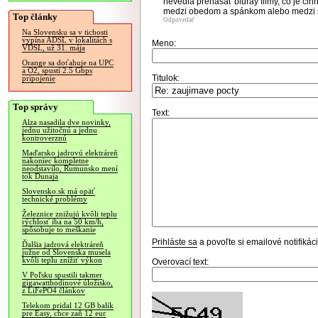
nevedia prenášať bluray filmy, čo je čin
medzi obedom a spánkom alebo medzi 
Top články
Odpovedať
Na Slovensku sa v tichosti
vypína ADSL v lokalitách s
Meno:
VDSL, už 31. mája
Orange sa doťahuje na UPC
a O2, spustí 2.5 Gbps
Titulok:
pripojenie
Top správy
Text:
Alza nasadila dve novinky,
jednu užitočnú a jednu
kontroverznú
Maďarsko jadrovú elektráreň
nakoniec kompletne
neodstavilo, Rumunsko mení
tok Dunaja
Slovensko.sk má opäť
technické problémy
Železnice znižujú kvôli teplu
rýchlosť iba na 50 km/h,
spôsobuje to meškanie
Prihláste sa
a povoľte si emailové notifiká
Ďalšia jadrová elektráreň
južne od Slovenska musela
kvôli teplu znížiť výkon
Overovací text:
V Poľsku spustili takmer
gigawatthodinové úložisko,
z LiFePO4 článkov
Telekom pridal 12 GB balík
pre Easy, chce zaň 12 eur