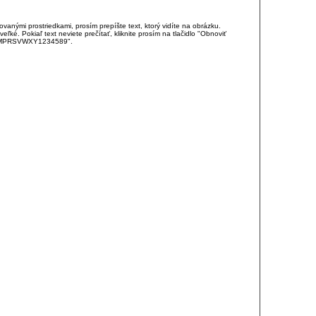
anými prostriedkami, prosím prepíšte text, ktorý vidíte na obrázku.
é. Pokiaľ text neviete prečítať, kliknite prosím na tlačidlo "Obnoviť
DJKMPRSVWXY1234589".