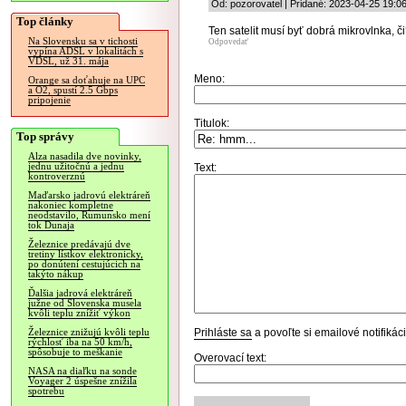
Od: pozorovatel | Pridané: 2023-04-25 19:0
Top články
Ten satelit musí byť dobrá mikrovlnka, č
Na Slovensku sa v tichosti
Odpovedať
vypína ADSL v lokalitách s
VDSL, už 31. mája
Meno:
Orange sa doťahuje na UPC
a O2, spustí 2.5 Gbps
pripojenie
Titulok:
Top správy
Alza nasadila dve novinky,
jednu užitočnú a jednu
Text:
kontroverznú
Maďarsko jadrovú elektráreň
nakoniec kompletne
neodstavilo, Rumunsko mení
tok Dunaja
Železnice predávajú dve
tretiny lístkov elektronicky,
po donútení cestujúcich na
takýto nákup
Ďalšia jadrová elektráreň
južne od Slovenska musela
kvôli teplu znížiť výkon
Prihláste sa
a povoľte si emailové notifiká
Železnice znižujú kvôli teplu
rýchlosť iba na 50 km/h,
spôsobuje to meškanie
Overovací text:
NASA na diaľku na sonde
Voyager 2 úspešne znížila
spotrebu