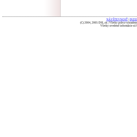
NÁVŠTEVNOSŤ
|
INZE
(C) 2004, 2005 DSL.sk | Všetky práva vyhradené
Všetky uvedené informácie sú b