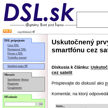
neprihlásený
Uskutočnený prv
DSL pripojenie
Ceny DSL
smartfónu cez sat
Dostupnosť DSL
Fórum o DSL
Výsledky meraní
Satelitná mapa SR
Diskusia k článku:
Uskutoč
cez satelit
Merače
Speedmeter
Merania
Prispievajte do diskusií ako
p
Pingmeter
Googlemeter
Komentár, na ktorý odpovedá
Hľadanie
hmm...