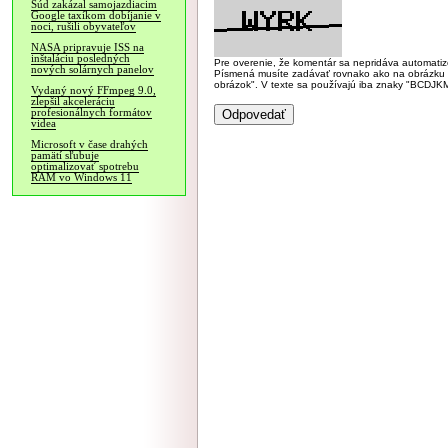
Súd zakázal samojazdiacim
Google taxíkom dobíjanie v
noci, rušili obyvateľov
NASA pripravuje ISS na
inštaláciu posledných
Pre overenie, že komentár sa nepridáva automatizov
nových solárnych panelov
Písmená musíte zadávať rovnako ako na obrázku veľk
obrázok". V texte sa používajú iba znaky "BC
Vydaný nový FFmpeg 9.0,
zlepšil akceleráciu
profesionálnych formátov
videa
Microsoft v čase drahých
pamätí sľubuje
optimalizovať spotrebu
RAM vo Windows 11