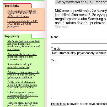
Od: syntaxterrorXXX,. X | Pridan
Top články
Môžeme si povšimnúť, že hlavn
Na Slovensku sa v tichosti
vypína ADSL v lokalitách s
je subliminálna mesidž, že vývoj 
VDSL, už 31. mája
megakorporácia ako Samsung s re
Orange sa doťahuje na UPC
nás, či takúto doktrínu priekaz
a O2, spustí 2.5 Gbps
Odpovedať
pripojenie
Top správy
Meno:
Maďarsko jadrovú elektráreň
nakoniec kompletne
neodstavilo, Rumunsko mení
Titulok:
tok Dunaja
Alza nasadila dve novinky,
jednu užitočnú a jednu
kontroverznú
Text:
Slovensko.sk má opäť
technické problémy
Železnice znižujú kvôli teplu
rýchlosť iba na 50 km/h,
spôsobuje to meškanie
Ďalšia jadrová elektráreň
južne od Slovenska musela
kvôli teplu znížiť výkon
V Poľsku spustili takmer
gigawatthodinové úložisko,
z LiFePO4 článkov
Telekom pridal 12 GB balík
Prihláste sa
a povoľte si emailové notifiká
pre Easy, chce zaň 12 eur