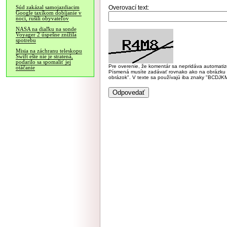
Overovací text:
Súd zakázal samojazdiacim
Google taxíkom dobíjanie v
noci, rušili obyvateľov
NASA na diaľku na sonde
Voyager 2 úspešne znížila
spotrebu
Misia na záchranu teleskopu
Swift ešte nie je stratená,
podarilo sa spomaliť jej
Pre overenie, že komentár sa nepridáva automatizov
otáčanie
Písmená musíte zadávať rovnako ako na obrázku veľk
obrázok". V texte sa používajú iba znaky "BC