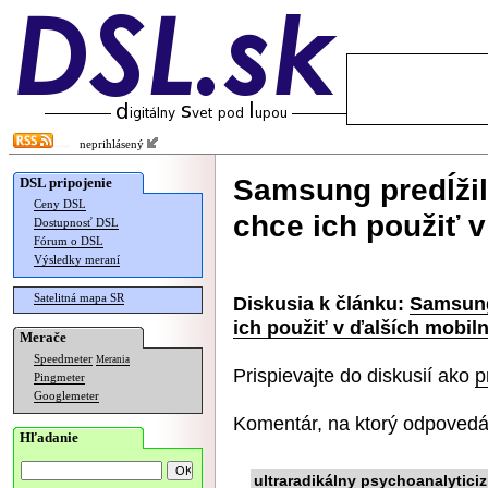
neprihlásený
Samsung predĺžil
DSL pripojenie
Ceny DSL
chce ich použiť 
Dostupnosť DSL
Fórum o DSL
Výsledky meraní
Satelitná mapa SR
Diskusia k článku:
Samsung 
ich použiť v ďalších mobi
Merače
Speedmeter
Merania
Prispievajte do diskusií ako
p
Pingmeter
Googlemeter
Komentár, na ktorý odpovedá
Hľadanie
ultraradikálny psychoanalytici