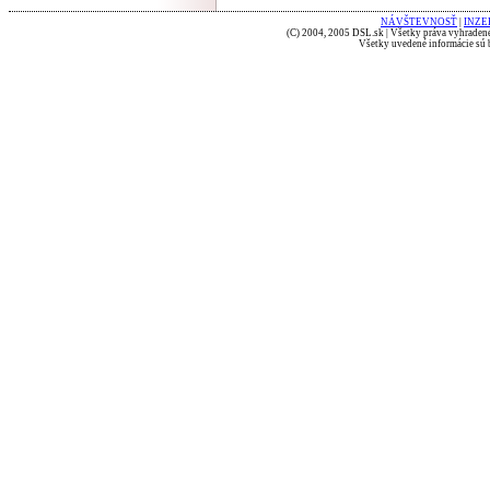
NÁVŠTEVNOSŤ
|
INZE
(C) 2004, 2005 DSL.sk | Všetky práva vyhradené
Všetky uvedené informácie sú b