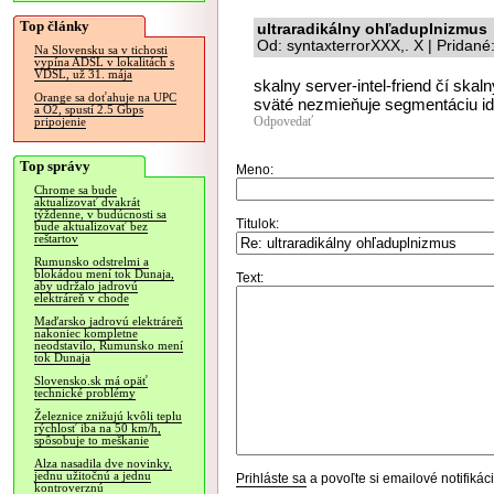
Top články
ultraradikálny ohľaduplnizmus
Od: syntaxterrorXXX,. X | Pridan
Na Slovensku sa v tichosti
vypína ADSL v lokalitách s
VDSL, už 31. mája
skalny server-intel-friend čí ska
Orange sa doťahuje na UPC
sväté nezmieňuje segmentáciu idol
a O2, spustí 2.5 Gbps
Odpovedať
pripojenie
Top správy
Meno:
Chrome sa bude
aktualizovať dvakrát
týždenne, v budúcnosti sa
Titulok:
bude aktualizovať bez
reštartov
Rumunsko odstrelmi a
blokádou mení tok Dunaja,
Text:
aby udržalo jadrovú
elektráreň v chode
Maďarsko jadrovú elektráreň
nakoniec kompletne
neodstavilo, Rumunsko mení
tok Dunaja
Slovensko.sk má opäť
technické problémy
Železnice znižujú kvôli teplu
rýchlosť iba na 50 km/h,
spôsobuje to meškanie
Alza nasadila dve novinky,
jednu užitočnú a jednu
Prihláste sa
a povoľte si emailové notifiká
kontroverznú