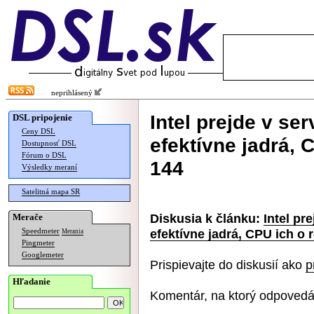
neprihlásený
Intel prejde v s
DSL pripojenie
Ceny DSL
efektívne jadrá, 
Dostupnosť DSL
Fórum o DSL
144
Výsledky meraní
Satelitná mapa SR
Diskusia k článku:
Intel pr
Merače
efektívne jadrá, CPU ich o
Speedmeter
Merania
Pingmeter
Googlemeter
Prispievajte do diskusií ako
p
Hľadanie
Komentár, na ktorý odpovedá