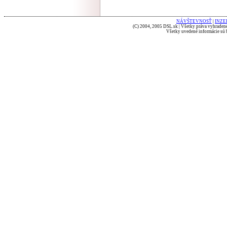
NÁVŠTEVNOSŤ
|
INZE
(C) 2004, 2005 DSL.sk | Všetky práva vyhradené
Všetky uvedené informácie sú b