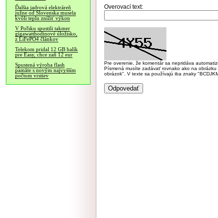
Overovací text:
Ďalšia jadrová elektráreň
južne od Slovenska musela
kvôli teplu znížiť výkon
V Poľsku spustili takmer
gigawatthodinové úložisko,
z LiFePO4 článkov
Telekom pridal 12 GB balík
pre Easy, chce zaň 12 eur
Pre overenie, že komentár sa nepridáva automatizov
Spustená výroba flash
Písmená musíte zadávať rovnako ako na obrázku veľk
pamäte s novým najvyšším
obrázok". V texte sa používajú iba znaky "BC
počtom vrstiev