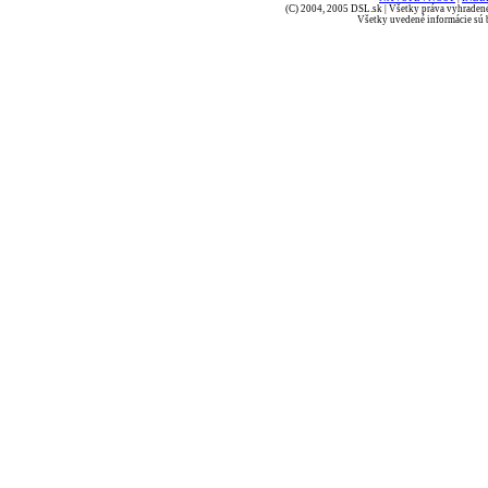
(C) 2004, 2005 DSL.sk | Všetky práva vyhradené
Všetky uvedené informácie sú b