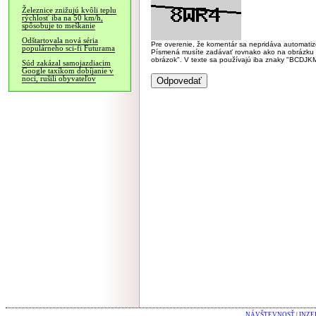
Železnice znižujú kvôli teplu
rýchlosť iba na 50 km/h,
spôsobuje to meškanie
Odštartovala nová séria
Pre overenie, že komentár sa nepridáva automatizov
populárneho sci-fi Futurama
Písmená musíte zadávať rovnako ako na obrázku veľk
obrázok". V texte sa používajú iba znaky "BC
Súd zakázal samojazdiacim
Google taxíkom dobíjanie v
noci, rušili obyvateľov
NÁVŠTEVNOSŤ
|
INZE