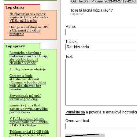
Od: Hax0rz | Pridané: 2023-03-27 19:42:48
Top články
To je tá lacná kópia ia64?
Na Slovensku sa v tichosti
Odpovedať
vypína ADSL v lokalitách s
VDSL, už 31. mája
Meno:
Orange sa doťahuje na UPC
a O2, spustí 2.5 Gbps
pripojenie
Titulok:
Top správy
Rumunsko odstrelmi a
blokádou mení tok Dunaja,
Text:
aby udržalo jadrovú
elektráreň v chode
Joj Play výrazne zdražuje
Chrome sa bude
aktualizovať dvakrát
týždenne, v budúcnosti sa
bude aktualizovať bez
reštartov
Slovensko.sk má opäť
technické problémy
Spustená výroba flash
pamäte s novým najvyšším
Prihláste sa
a povoľte si emailové notifiká
počtom vrstiev
V Poľsku spustili takmer
Overovací text:
gigawatthodinové úložisko,
z LiFePO4 článkov
Telekom pridal 12 GB balík
pre Easy, chce zaň 12 eur