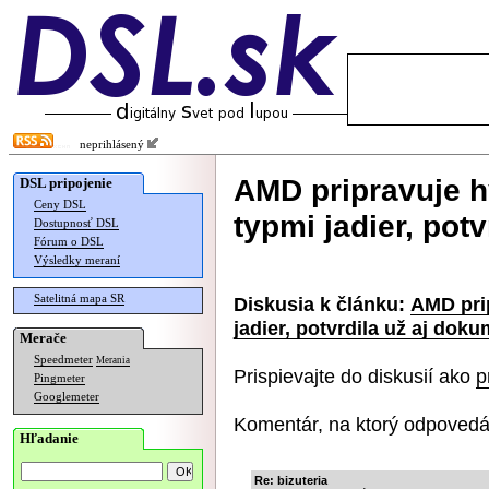
neprihlásený
AMD pripravuje 
DSL pripojenie
Ceny DSL
typmi jadier, pot
Dostupnosť DSL
Fórum o DSL
Výsledky meraní
Satelitná mapa SR
Diskusia k článku:
AMD pri
jadier, potvrdila už aj dok
Merače
Speedmeter
Merania
Prispievajte do diskusií ako
p
Pingmeter
Googlemeter
Komentár, na ktorý odpovedá
Hľadanie
Re: bizuteria