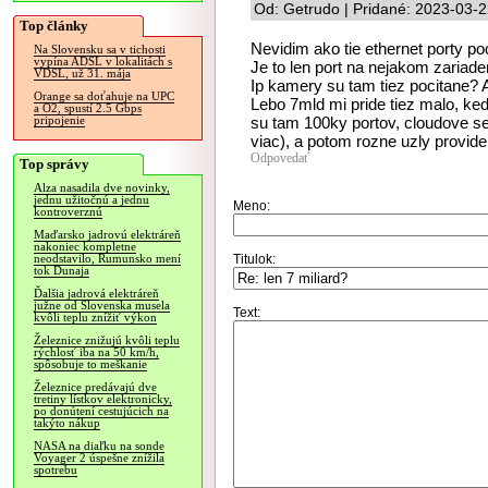
Od: Getrudo | Pridané: 2023-03-2
Top články
Nevidim ako tie ethernet porty poci
Na Slovensku sa v tichosti
vypína ADSL v lokalitách s
Je to len port na nejakom zariade
VDSL, už 31. mája
Ip kamery su tam tiez pocitane? 
Orange sa doťahuje na UPC
Lebo 7mld mi pride tiez malo, ked
a O2, spustí 2.5 Gbps
su tam 100ky portov, cloudove se
pripojenie
viac), a potom rozne uzly provide
Odpovedať
Top správy
Alza nasadila dve novinky,
jednu užitočnú a jednu
Meno:
kontroverznú
Maďarsko jadrovú elektráreň
nakoniec kompletne
Titulok:
neodstavilo, Rumunsko mení
tok Dunaja
Ďalšia jadrová elektráreň
južne od Slovenska musela
Text:
kvôli teplu znížiť výkon
Železnice znižujú kvôli teplu
rýchlosť iba na 50 km/h,
spôsobuje to meškanie
Železnice predávajú dve
tretiny lístkov elektronicky,
po donútení cestujúcich na
takýto nákup
NASA na diaľku na sonde
Voyager 2 úspešne znížila
spotrebu