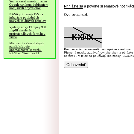
Súd zakázal samojazdiacim
Google taxíkom dobíjanie v
Prihláste sa
a povoľte si emailové notifiká
noci, rušili obyvateľov
NASA pripravuje ISS na
Overovací text:
inštaláciu posledných
nových solárnych panelov
Vydaný nový FFmpeg 9.0,
zlepšil akceleráciu
profesionálnych formátov
videa
Microsoft v čase drahých
pamätí sľubuje
Pre overenie, že komentár sa nepridáva automatizov
optimalizovať spotrebu
Písmená musíte zadávať rovnako ako na obrázku veľk
RAM vo Windows 11
obrázok". V texte sa používajú iba znaky "BC