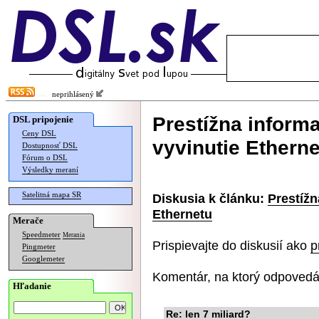
neprihlásený
Prestížna inform
DSL pripojenie
Ceny DSL
vyvinutie Ethern
Dostupnosť DSL
Fórum o DSL
Výsledky meraní
Satelitná mapa SR
Diskusia k článku:
Prestížn
Ethernetu
Merače
Speedmeter
Merania
Prispievajte do diskusií ako
p
Pingmeter
Googlemeter
Komentár, na ktorý odpovedá
Hľadanie
Re: len 7 miliard?