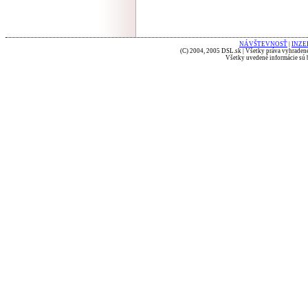
NÁVŠTEVNOSŤ
|
INZE
(C) 2004, 2005 DSL.sk | Všetky práva vyhradené
Všetky uvedené informácie sú b