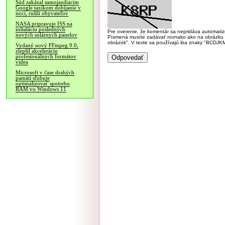
Súd zakázal samojazdiacim
Google taxíkom dobíjanie v
noci, rušili obyvateľov
NASA pripravuje ISS na
inštaláciu posledných
Pre overenie, že komentár sa nepridáva automatizov
nových solárnych panelov
Písmená musíte zadávať rovnako ako na obrázku veľk
obrázok". V texte sa používajú iba znaky "BC
Vydaný nový FFmpeg 9.0,
zlepšil akceleráciu
profesionálnych formátov
videa
Microsoft v čase drahých
pamätí sľubuje
optimalizovať spotrebu
RAM vo Windows 11