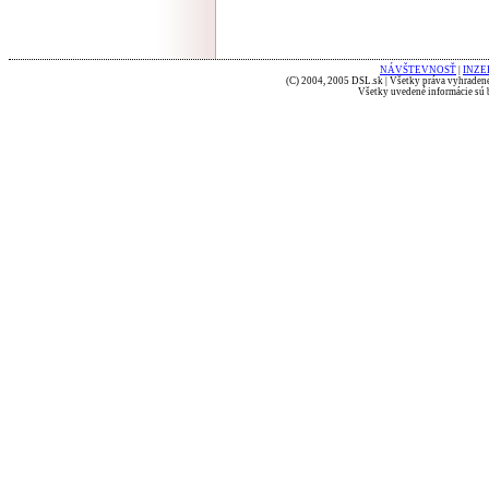
NÁVŠTEVNOSŤ
|
INZE
(C) 2004, 2005 DSL.sk | Všetky práva vyhradené
Všetky uvedené informácie sú b