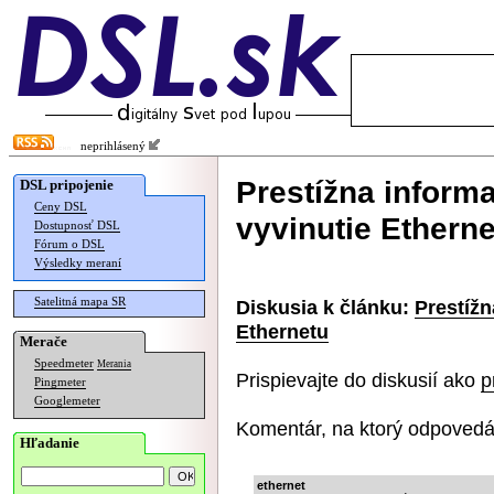
neprihlásený
Prestížna inform
DSL pripojenie
Ceny DSL
vyvinutie Ethern
Dostupnosť DSL
Fórum o DSL
Výsledky meraní
Satelitná mapa SR
Diskusia k článku:
Prestížn
Ethernetu
Merače
Speedmeter
Merania
Prispievajte do diskusií ako
p
Pingmeter
Googlemeter
Komentár, na ktorý odpovedá
Hľadanie
ethernet