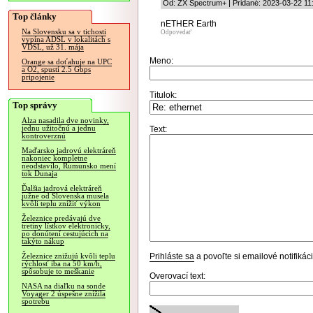
Od: ZX Spectrum+ | Pridané: 2023-03-22 11
Top články
nETHER Earth
Na Slovensku sa v tichosti
Odpovedať
vypína ADSL v lokalitách s
VDSL, už 31. mája
Meno:
Orange sa doťahuje na UPC
a O2, spustí 2.5 Gbps
pripojenie
Titulok:
Top správy
Alza nasadila dve novinky,
jednu užitočnú a jednu
Text:
kontroverznú
Maďarsko jadrovú elektráreň
nakoniec kompletne
neodstavilo, Rumunsko mení
tok Dunaja
Ďalšia jadrová elektráreň
južne od Slovenska musela
kvôli teplu znížiť výkon
Železnice predávajú dve
tretiny lístkov elektronicky,
po donútení cestujúcich na
takýto nákup
Prihláste sa
a povoľte si emailové notifiká
Železnice znižujú kvôli teplu
rýchlosť iba na 50 km/h,
spôsobuje to meškanie
Overovací text:
NASA na diaľku na sonde
Voyager 2 úspešne znížila
spotrebu