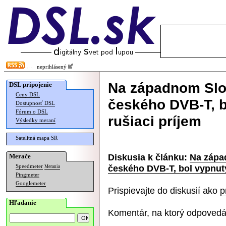
neprihlásený
Na západnom Slov
DSL pripojenie
Ceny DSL
českého DVB-T, b
Dostupnosť DSL
Fórum o DSL
rušiaci príjem
Výsledky meraní
Satelitná mapa SR
Diskusia k článku:
Na zápa
Merače
českého DVB-T, bol vypnutý
Speedmeter
Merania
Pingmeter
Googlemeter
Prispievajte do diskusií ako
p
Hľadanie
Komentár, na ktorý odpovedá