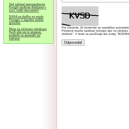
Súd zakázal samojazdiacim
Google taxíkom dobíjanie v
noci, rušili obyvateľov
NASA na diaľku na sonde
Voyager 2 úspešne znížila
spotrebu
Pre overenie, že komentár sa nepridáva automatizov
Misia na záchranu teleskopu
Písmená musíte zadávať rovnako ako na obrázku veľk
Swift ešte nie je stratená,
obrázok". V texte sa používajú iba znaky "BC
podarilo sa spomaliť jej
otáčanie