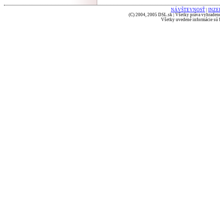
NÁVŠTEVNOSŤ
|
INZE
(C) 2004, 2005 DSL.sk | Všetky práva vyhradené
Všetky uvedené informácie sú b