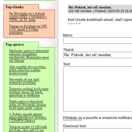
Top články
Re: Pokrok, len nič nerobte.
Od: Nič nerobte. | Pridané: 2023-03-15 16:2
Na Slovensku sa v tichosti
vypína ADSL v lokalitách s
Keď chcete kvalitnejší obsah, stačí vypn
VDSL, už 31. mája
Odpovedať
Orange sa doťahuje na UPC
a O2, spustí 2.5 Gbps
pripojenie
Meno:
Top správy
Titulok:
Maďarsko jadrovú elektráreň
nakoniec kompletne
neodstavilo, Rumunsko mení
tok Dunaja
Text:
Alza nasadila dve novinky,
jednu užitočnú a jednu
kontroverznú
Slovensko.sk má opäť
technické problémy
Železnice znižujú kvôli teplu
rýchlosť iba na 50 km/h,
spôsobuje to meškanie
Ďalšia jadrová elektráreň
južne od Slovenska musela
kvôli teplu znížiť výkon
V Poľsku spustili takmer
gigawatthodinové úložisko,
Prihláste sa
a povoľte si emailové notifiká
z LiFePO4 článkov
Overovací text:
Telekom pridal 12 GB balík
pre Easy, chce zaň 12 eur