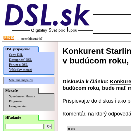
neprihlásený
Konkurent Starli
DSL pripojenie
Ceny DSL
v budúcom roku,
Dostupnosť DSL
Fórum o DSL
Výsledky meraní
Satelitná mapa SR
Diskusia k článku:
Konkure
budúcom roku, bude mať m
Merače
Speedmeter
Merania
Prispievajte do diskusií ako
p
Pingmeter
Googlemeter
Komentár, na ktorý odpovedá
Hľadanie
c c c