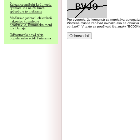
Železnice znižujú kvôli teplu
rýchlosť iba na 50 km/h,
spôsobuje to meškanie
Maďarsko jadrovú elektráreň
Pre overenie, že komentár sa nepridáva automatizov
nakoniec kompletne
Písmená musíte zadávať rovnako ako na obrázku veľk
neodstavilo, Rumunsko mení
obrázok". V texte sa používajú iba znaky "BC
tok Dunaja
Odštartovala nová séria
populárneho sci-fi Futurama