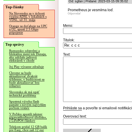
Od: sgfan | Pridané: 2023-03-15 09:35:02
Top články
Prometheus je vesmírna loď.
Na Slovensku sa v tichosti
Odpovedať
vypína ADSL v lokalitách s
VDSL, už 31. mája
Meno:
Orange sa doťahuje na UPC
a O2, spustí 2.5 Gbps
pripojenie
Titulok:
Top správy
Rumunsko odstrelmi a
blokádou mení tok Dunaja,
Text:
aby udržalo jadrovú
elektráreň v chode
Joj Play výrazne zdražuje
Chrome sa bude
aktualizovať dvakrát
týždenne, v budúcnosti sa
bude aktualizovať bez
reštartov
Slovensko.sk má opäť
technické problémy
Spustená výroba flash
pamäte s novým najvyšším
Prihláste sa
a povoľte si emailové notifiká
počtom vrstiev
V Poľsku spustili takmer
Overovací text:
gigawatthodinové úložisko,
z LiFePO4 článkov
Telekom pridal 12 GB balík
pre Easy, chce zaň 12 eur