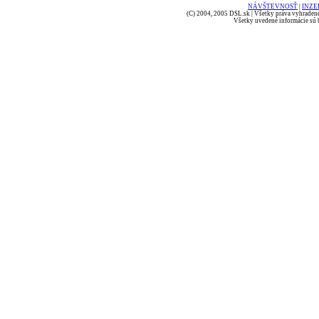
NÁVŠTEVNOSŤ
|
INZE
(C) 2004, 2005 DSL.sk | Všetky práva vyhradené
Všetky uvedené informácie sú b