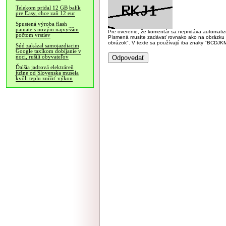
Telekom pridal 12 GB balík
pre Easy, chce zaň 12 eur
Spustená výroba flash
pamäte s novým najvyšším
Pre overenie, že komentár sa nepridáva automatizov
počtom vrstiev
Písmená musíte zadávať rovnako ako na obrázku veľk
obrázok". V texte sa používajú iba znaky "BC
Súd zakázal samojazdiacim
Google taxíkom dobíjanie v
noci, rušili obyvateľov
Ďalšia jadrová elektráreň
južne od Slovenska musela
kvôli teplu znížiť výkon