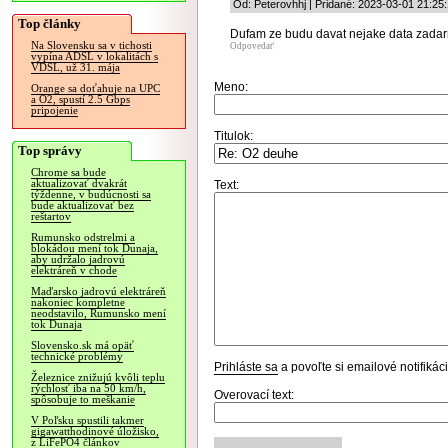
Od: Peterovhhj | Pridané: 2023-03-01 21:25
Top články
Dufam ze budu davat nejake data zada
Na Slovensku sa v tichosti
Odpovedať
vypína ADSL v lokalitách s
VDSL, už 31. mája
Meno:
Orange sa doťahuje na UPC
a O2, spustí 2.5 Gbps
pripojenie
Titulok:
Top správy
Chrome sa bude
aktualizovať dvakrát
Text:
týždenne, v budúcnosti sa
bude aktualizovať bez
reštartov
Rumunsko odstrelmi a
blokádou mení tok Dunaja,
aby udržalo jadrovú
elektráreň v chode
Maďarsko jadrovú elektráreň
nakoniec kompletne
neodstavilo, Rumunsko mení
tok Dunaja
Slovensko.sk má opäť
technické problémy
Prihláste sa
a povoľte si emailové notifiká
Železnice znižujú kvôli teplu
rýchlosť iba na 50 km/h,
Overovací text:
spôsobuje to meškanie
V Poľsku spustili takmer
gigawatthodinové úložisko,
z LiFePO4 článkov