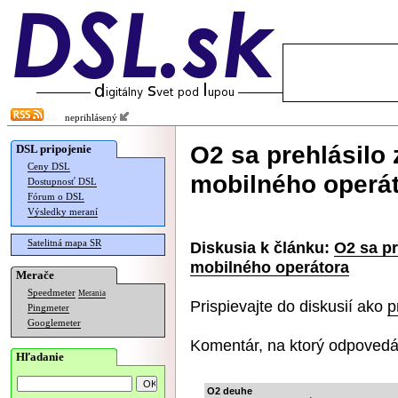
neprihlásený
O2 sa prehlásilo
DSL pripojenie
Ceny DSL
mobilného operá
Dostupnosť DSL
Fórum o DSL
Výsledky meraní
Satelitná mapa SR
Diskusia k článku:
O2 sa pr
mobilného operátora
Merače
Speedmeter
Merania
Prispievajte do diskusií ako
p
Pingmeter
Googlemeter
Komentár, na ktorý odpovedá
Hľadanie
O2 deuhe