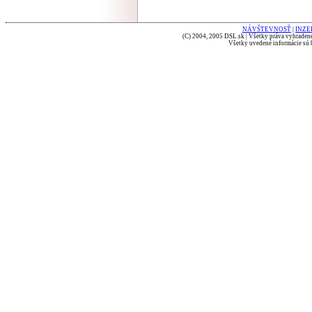
NÁVŠTEVNOSŤ
|
INZE
(C) 2004, 2005 DSL.sk | Všetky práva vyhradené
Všetky uvedené informácie sú b