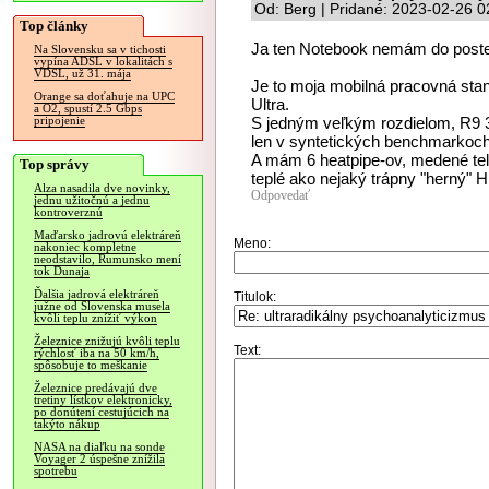
Od: Berg | Pridané: 2023-02-26 0
Top články
Ja ten Notebook nemám do poste
Na Slovensku sa v tichosti
vypína ADSL v lokalitách s
VDSL, už 31. mája
Je to moja mobilná pracovná sta
Orange sa doťahuje na UPC
Ultra.
a O2, spustí 2.5 Gbps
S jedným veľkým rozdielom, R9 
pripojenie
len v syntetických benchmarkoch
A mám 6 heatpipe-ov, medené telo
Top správy
teplé ako nejaký trápny "herný"
Alza nasadila dve novinky,
Odpovedať
jednu užitočnú a jednu
kontroverznú
Maďarsko jadrovú elektráreň
Meno:
nakoniec kompletne
neodstavilo, Rumunsko mení
tok Dunaja
Ďalšia jadrová elektráreň
Titulok:
južne od Slovenska musela
kvôli teplu znížiť výkon
Železnice znižujú kvôli teplu
Text:
rýchlosť iba na 50 km/h,
spôsobuje to meškanie
Železnice predávajú dve
tretiny lístkov elektronicky,
po donútení cestujúcich na
takýto nákup
NASA na diaľku na sonde
Voyager 2 úspešne znížila
spotrebu