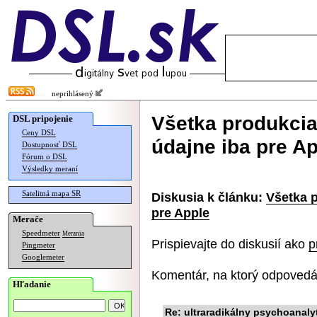
neprihlásený
Všetka produkcia
DSL pripojenie
Ceny DSL
údajne iba pre A
Dostupnosť DSL
Fórum o DSL
Výsledky meraní
Satelitná mapa SR
Diskusia k článku:
Všetka 
pre Apple
Merače
Speedmeter
Merania
Prispievajte do diskusií ako
p
Pingmeter
Googlemeter
Komentár, na ktorý odpovedá
Hľadanie
Re: ultraradikálny psychoanaly