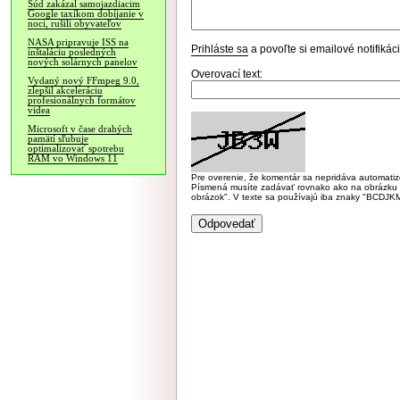
Súd zakázal samojazdiacim
Google taxíkom dobíjanie v
noci, rušili obyvateľov
NASA pripravuje ISS na
Prihláste sa
a povoľte si emailové notifiká
inštaláciu posledných
nových solárnych panelov
Overovací text:
Vydaný nový FFmpeg 9.0,
zlepšil akceleráciu
profesionálnych formátov
videa
Microsoft v čase drahých
pamätí sľubuje
optimalizovať spotrebu
RAM vo Windows 11
Pre overenie, že komentár sa nepridáva automatizov
Písmená musíte zadávať rovnako ako na obrázku veľk
obrázok". V texte sa používajú iba znaky "BC