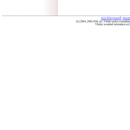
NÁVŠTEVNOSŤ
|
INZE
(C) 2004, 2005 DSL.sk | Všetky práva vyhradené
Všetky uvedené informácie sú b