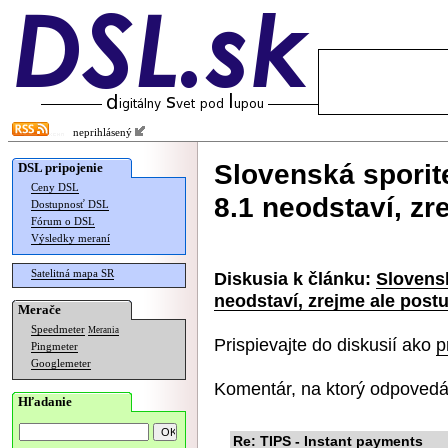
neprihlásený
Slovenská sporit
DSL pripojenie
Ceny DSL
8.1 neodstaví, zr
Dostupnosť DSL
Fórum o DSL
Výsledky meraní
Satelitná mapa SR
Diskusia k článku:
Slovensk
neodstaví, zrejme ale post
Merače
Speedmeter
Merania
Prispievajte do diskusií ako
p
Pingmeter
Googlemeter
Komentár, na ktorý odpovedá
Hľadanie
Re: TIPS - Instant payments