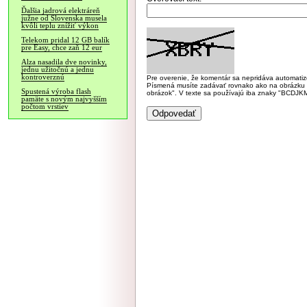
Ďalšia jadrová elektráreň
južne od Slovenska musela
kvôli teplu znížiť výkon
Telekom pridal 12 GB balík
pre Easy, chce zaň 12 eur
Alza nasadila dve novinky,
jednu užitočnú a jednu
kontroverznú
Pre overenie, že komentár sa nepridáva automatizov
Písmená musíte zadávať rovnako ako na obrázku veľk
Spustená výroba flash
obrázok". V texte sa používajú iba znaky "BC
pamäte s novým najvyšším
počtom vrstiev