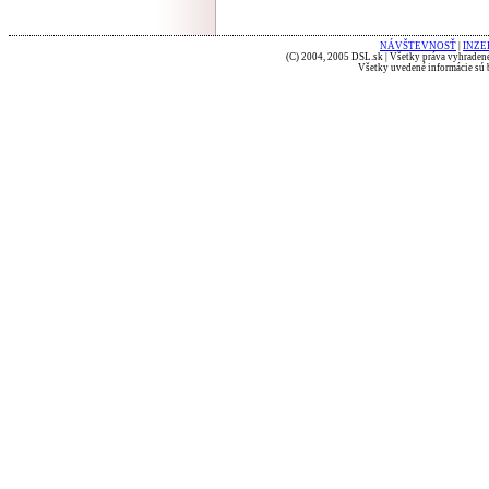
NÁVŠTEVNOSŤ
|
INZE
(C) 2004, 2005 DSL.sk | Všetky práva vyhradené
Všetky uvedené informácie sú b