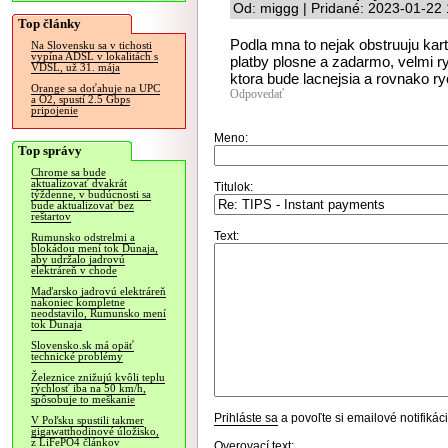
Od: miggg | Pridané: 2023-01-22
Top články
Podla mna to nejak obstruuju kar
Na Slovensku sa v tichosti
vypína ADSL v lokalitách s
platby plosne a zadarmo, velmi ry
VDSL, už 31. mája
ktora bude lacnejsia a rovnako ryc
Orange sa doťahuje na UPC
Odpovedať
a O2, spustí 2.5 Gbps
pripojenie
Meno:
Top správy
Chrome sa bude
aktualizovať dvakrát
Titulok:
týždenne, v budúcnosti sa
bude aktualizovať bez
reštartov
Text:
Rumunsko odstrelmi a
blokádou mení tok Dunaja,
aby udržalo jadrovú
elektráreň v chode
Maďarsko jadrovú elektráreň
nakoniec kompletne
neodstavilo, Rumunsko mení
tok Dunaja
Slovensko.sk má opäť
technické problémy
Železnice znižujú kvôli teplu
rýchlosť iba na 50 km/h,
spôsobuje to meškanie
Prihláste sa
a povoľte si emailové notifiká
V Poľsku spustili takmer
gigawatthodinové úložisko,
z LiFePO4 článkov
Overovací text: