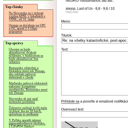
NEGRO- musulmanov, atd atd..
Top články
alejop, Last of Us - 8,8 - 9,6 / 10
Odpovedať
Na Slovensku sa v tichosti
vypína ADSL v lokalitách s
VDSL, už 31. mája
Meno:
Orange sa doťahuje na UPC
a O2, spustí 2.5 Gbps
pripojenie
Titulok:
Top správy
Text:
Chrome sa bude
aktualizovať dvakrát
týždenne, v budúcnosti sa
bude aktualizovať bez
reštartov
Rumunsko odstrelmi a
blokádou mení tok Dunaja,
aby udržalo jadrovú
elektráreň v chode
Maďarsko jadrovú elektráreň
nakoniec kompletne
neodstavilo, Rumunsko mení
tok Dunaja
Slovensko.sk má opäť
Prihláste sa
a povoľte si emailové notifiká
technické problémy
Železnice znižujú kvôli teplu
Overovací text:
rýchlosť iba na 50 km/h,
spôsobuje to meškanie
V Poľsku spustili takmer
gigawatthodinové úložisko,
z LiFePO4 článkov