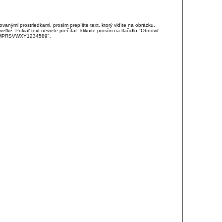
anými prostriedkami, prosím prepíšte text, ktorý vidíte na obrázku.
é. Pokiaľ text neviete prečítať, kliknite prosím na tlačidlo "Obnoviť
DJKMPRSVWXY1234589".