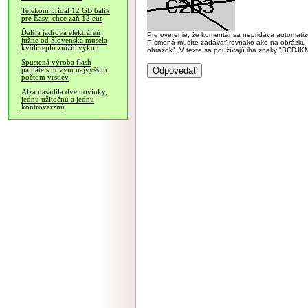
Telekom pridal 12 GB balík
pre Easy, chce zaň 12 eur
Ďalšia jadrová elektráreň
Pre overenie, že komentár sa nepridáva automatizov
južne od Slovenska musela
Písmená musíte zadávať rovnako ako na obrázku veľk
kvôli teplu znížiť výkon
obrázok". V texte sa používajú iba znaky "BC
Spustená výroba flash
pamäte s novým najvyšším
počtom vrstiev
Alza nasadila dve novinky,
jednu užitočnú a jednu
kontroverznú