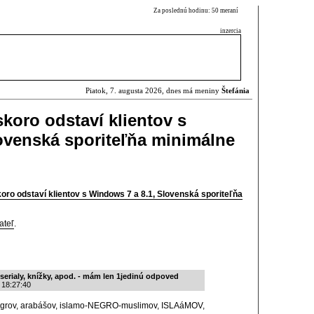
Za poslednú hodinu: 50 meraní
inzercia
Piatok, 7. augusta 2026, dnes má meniny
Štefánia
koro odstaví klientov s
ovenská sporiteľňa minimálne
oro odstaví klientov s Windows 7 a 8.1, Slovenská sporiteľňa
ateľ
.
 serialy, knížky, apod. - mám len 1jedinú odpoved
 18:27:40
h negrov, arabášov, islamo-NEGRO-muslimov, ISLAáMOV,