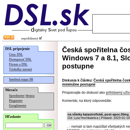
neprihlásený
Česká spořitelna čos
DSL pripojenie
Ceny DSL
Windows 7 a 8.1, Sl
Dostupnosť DSL
postupne
Fórum o DSL
Výsledky meraní
Satelitná mapa SR
Diskusia k článku:
Česká spořitelna čosk
minimálne postupne
Merače
Prispievajte do diskusií ako
prihlásený užív
Speedmeter
Merania
Komentár, na ktorý odpovedáte:
Pingmeter
Googlemeter
na všetky katastrofické, post-apoc.filmy,
Hľadanie
Od: Lyta Hochbatnica | Pridané: 2023-01-19
.. - nemali si tam napúštat všelijakýc