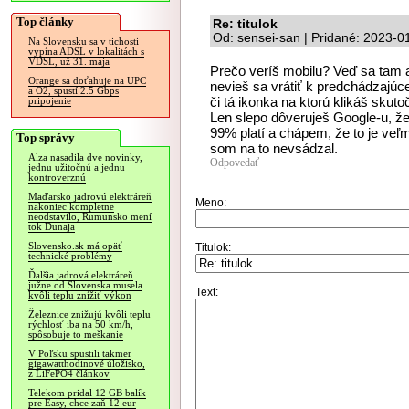
Top články
Re: titulok
Od: sensei-san | Pridané: 2023-0
Na Slovensku sa v tichosti
vypína ADSL v lokalitách s
VDSL, už 31. mája
Prečo veríš mobilu? Veď sa tam a
Orange sa doťahuje na UPC
nevieš sa vrátiť k predchádzajúcej
a O2, spustí 2.5 Gbps
či tá ikonka na ktorú klikáš skuto
pripojenie
Len slepo dôveruješ Google-u, že
99% platí a chápem, že to je veľm
Top správy
som na to nevsádzal.
Alza nasadila dve novinky,
Odpovedať
jednu užitočnú a jednu
kontroverznú
Maďarsko jadrovú elektráreň
Meno:
nakoniec kompletne
neodstavilo, Rumunsko mení
tok Dunaja
Slovensko.sk má opäť
Titulok:
technické problémy
Ďalšia jadrová elektráreň
južne od Slovenska musela
Text:
kvôli teplu znížiť výkon
Železnice znižujú kvôli teplu
rýchlosť iba na 50 km/h,
spôsobuje to meškanie
V Poľsku spustili takmer
gigawatthodinové úložisko,
z LiFePO4 článkov
Telekom pridal 12 GB balík
pre Easy, chce zaň 12 eur