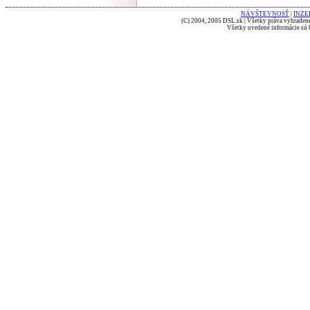
NÁVŠTEVNOSŤ
|
INZE
(C) 2004, 2005 DSL.sk | Všetky práva vyhradené
Všetky uvedené informácie sú b