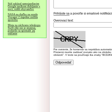
Súd zakázal samojazdiacim
Google taxíkom dobíjanie v
noci, rušili obyvateľov
Prihláste sa
a povoľte si emailové notifiká
NASA na diaľku na sonde
Voyager 2 úspešne znížila
spotrebu
Overovací text:
Misia na záchranu teleskopu
Swift ešte nie je stratená,
podarilo sa spomaliť jej
otáčanie
Pre overenie, že komentár sa nepridáva automatizov
Písmená musíte zadávať rovnako ako na obrázku veľk
obrázok". V texte sa používajú iba znaky "BC