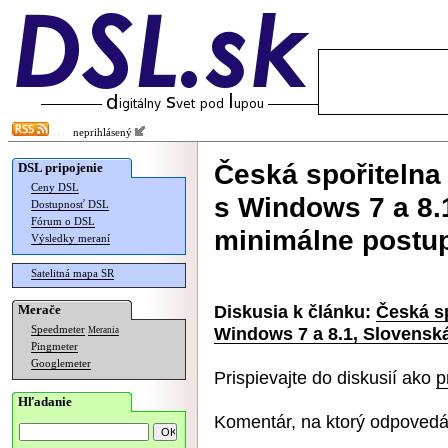
neprihlásený
Česká spořitelna
DSL pripojenie
Ceny DSL
s Windows 7 a 8.
Dostupnosť DSL
Fórum o DSL
minimálne postu
Výsledky meraní
Satelitná mapa SR
Diskusia k článku:
Česká sp
Merače
Windows 7 a 8.1, Slovensk
Speedmeter
Merania
Pingmeter
Googlemeter
Prispievajte do diskusií ako
p
Hľadanie
Komentár, na ktorý odpovedá