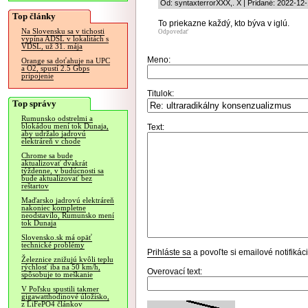
Od: syntaxterrorXXX,. X | Pridané: 2022-12
Top články
To priekazne každý, kto býva v iglú.
Na Slovensku sa v tichosti
Odpovedať
vypína ADSL v lokalitách s
VDSL, už 31. mája
Meno:
Orange sa doťahuje na UPC
a O2, spustí 2.5 Gbps
pripojenie
Titulok:
Top správy
Rumunsko odstrelmi a
blokádou mení tok Dunaja,
Text:
aby udržalo jadrovú
elektráreň v chode
Chrome sa bude
aktualizovať dvakrát
týždenne, v budúcnosti sa
bude aktualizovať bez
reštartov
Maďarsko jadrovú elektráreň
nakoniec kompletne
neodstavilo, Rumunsko mení
tok Dunaja
Slovensko.sk má opäť
technické problémy
Prihláste sa
a povoľte si emailové notifiká
Železnice znižujú kvôli teplu
rýchlosť iba na 50 km/h,
Overovací text:
spôsobuje to meškanie
V Poľsku spustili takmer
gigawatthodinové úložisko,
z LiFePO4 článkov