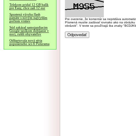
Telekom pridal 12 GB balík
pre Easy, chce zaň 12 eur
Spustená výroba flash
pamäte s novým najvyšším
Pre overenie, že komentár sa nepridáva automatizov
počtom vrstiev
Písmená musíte zadávať rovnako ako na obrázku veľk
obrázok". V texte sa používajú iba znaky "BC
Súd zakázal samojazdiacim
Google taxíkom dobíjanie v
noci, rušili obyvateľov
Odštartovala nová séria
populárneho sci-fi Futurama