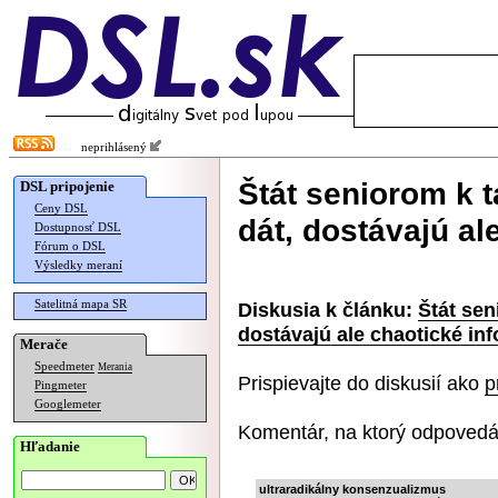
neprihlásený
Štát seniorom k 
DSL pripojenie
Ceny DSL
dát, dostávajú al
Dostupnosť DSL
Fórum o DSL
Výsledky meraní
Satelitná mapa SR
Diskusia k článku:
Štát sen
dostávajú ale chaotické in
Merače
Speedmeter
Merania
Prispievajte do diskusií ako
p
Pingmeter
Googlemeter
Komentár, na ktorý odpovedá
Hľadanie
ultraradikálny konsenzualizmus