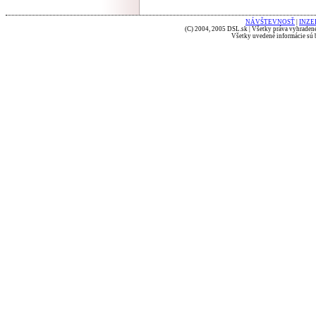
NÁVŠTEVNOSŤ
|
INZE
(C) 2004, 2005 DSL.sk | Všetky práva vyhradené
Všetky uvedené informácie sú b