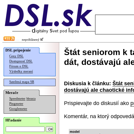
neprihlásený
Štát seniorom k 
DSL pripojenie
Ceny DSL
dát, dostávajú al
Dostupnosť DSL
Fórum o DSL
Výsledky meraní
Satelitná mapa SR
Diskusia k článku:
Štát sen
dostávajú ale chaotické in
Merače
Speedmeter
Merania
Prispievajte do diskusií ako
p
Pingmeter
Googlemeter
Komentár, na ktorý odpovedá
Hľadanie
model