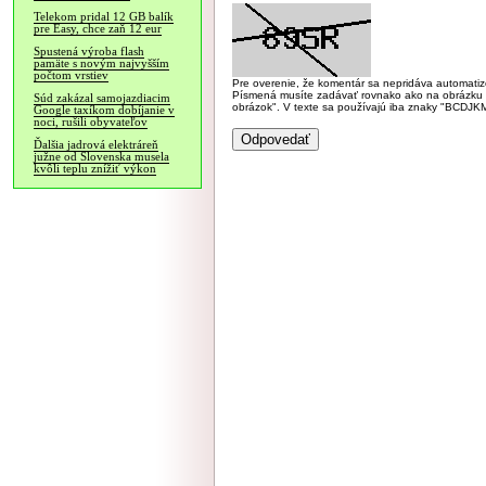
Telekom pridal 12 GB balík
pre Easy, chce zaň 12 eur
Spustená výroba flash
pamäte s novým najvyšším
počtom vrstiev
Pre overenie, že komentár sa nepridáva automatizov
Písmená musíte zadávať rovnako ako na obrázku veľk
Súd zakázal samojazdiacim
obrázok". V texte sa používajú iba znaky "BC
Google taxíkom dobíjanie v
noci, rušili obyvateľov
Ďalšia jadrová elektráreň
južne od Slovenska musela
kvôli teplu znížiť výkon