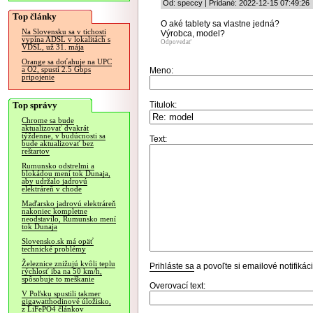
Od: speccy | Pridané: 2022-12-15 07:49:26
Top články
O aké tablety sa vlastne jedná?
Na Slovensku sa v tichosti
Výrobca, model?
vypína ADSL v lokalitách s
Odpovedať
VDSL, už 31. mája
Orange sa doťahuje na UPC
a O2, spustí 2.5 Gbps
Meno:
pripojenie
Top správy
Titulok:
Chrome sa bude
aktualizovať dvakrát
týždenne, v budúcnosti sa
Text:
bude aktualizovať bez
reštartov
Rumunsko odstrelmi a
blokádou mení tok Dunaja,
aby udržalo jadrovú
elektráreň v chode
Maďarsko jadrovú elektráreň
nakoniec kompletne
neodstavilo, Rumunsko mení
tok Dunaja
Slovensko.sk má opäť
technické problémy
Železnice znižujú kvôli teplu
Prihláste sa
a povoľte si emailové notifiká
rýchlosť iba na 50 km/h,
spôsobuje to meškanie
Overovací text:
V Poľsku spustili takmer
gigawatthodinové úložisko,
z LiFePO4 článkov