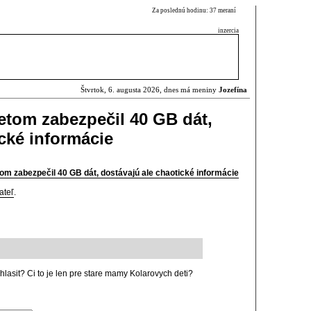
Za poslednú hodinu: 37 meraní
inzercia
Štvrtok, 6. augusta 2026, dnes má meniny
Jozefína
letom zabezpečil 40 GB dát,
cké informácie
tom zabezpečil 40 GB dát, dostávajú ale chaotické informácie
ateľ
.
hlasit? Ci to je len pre stare mamy Kolarovych deti?