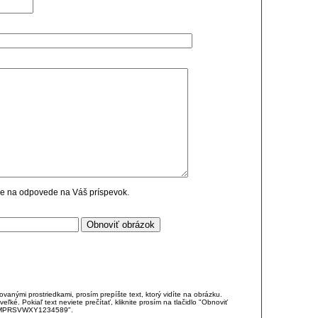
cie na odpovede na Váš príspevok.
anými prostriedkami, prosím prepíšte text, ktorý vidíte na obrázku.
é. Pokiaľ text neviete prečítať, kliknite prosím na tlačidlo "Obnoviť
DJKMPRSVWXY1234589".