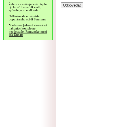
Železnice znižujú kvôli teplu
rýchlosť iba na 50 km/h,
spôsobuje to meškanie
Odštartovala nová séria
populárneho sci-fi Futurama
Maďarsko jadrovú elektráreň
nakoniec kompletne
neodstavilo, Rumunsko mení
tok Dunaja