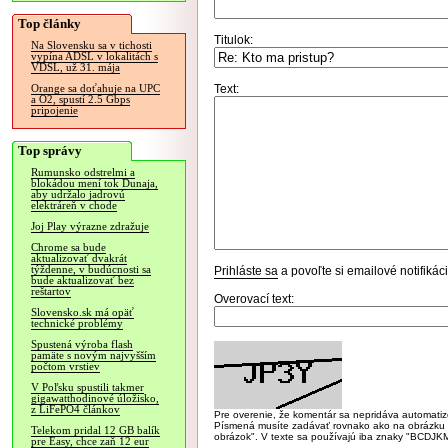
Top články
Titulok:
Na Slovensku sa v tichosti
vypína ADSL v lokalitách s
VDSL, už 31. mája
Text:
Orange sa doťahuje na UPC
a O2, spustí 2.5 Gbps
pripojenie
Top správy
Rumunsko odstrelmi a
blokádou mení tok Dunaja,
aby udržalo jadrovú
elektráreň v chode
Joj Play výrazne zdražuje
Chrome sa bude
aktualizovať dvakrát
týždenne, v budúcnosti sa
Prihláste sa
a povoľte si emailové notifiká
bude aktualizovať bez
reštartov
Overovací text:
Slovensko.sk má opäť
technické problémy
Spustená výroba flash
pamäte s novým najvyšším
počtom vrstiev
V Poľsku spustili takmer
gigawatthodinové úložisko,
z LiFePO4 článkov
Pre overenie, že komentár sa nepridáva automatizov
Písmená musíte zadávať rovnako ako na obrázku veľk
Telekom pridal 12 GB balík
obrázok". V texte sa používajú iba znaky "BC
pre Easy, chce zaň 12 eur