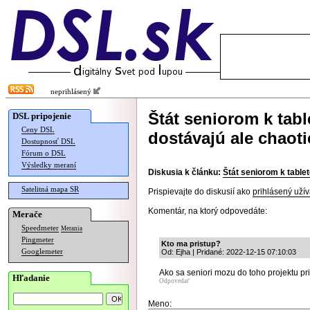
neprihlásený
Štát seniorom k tab
DSL pripojenie
Ceny DSL
dostávajú ale chaoti
Dostupnosť DSL
Fórum o DSL
Výsledky meraní
Diskusia k článku:
Štát seniorom k table
Satelitná mapa SR
Prispievajte do diskusií ako
prihlásený užív
Komentár, na ktorý odpovedáte:
Merače
Speedmeter
Merania
Pingmeter
Kto ma pristup?
Googlemeter
Od: Ejha | Pridané: 2022-12-15 07:10:03
Ako sa seniori mozu do toho projektu pri
Hľadanie
Odpovedať
Meno: