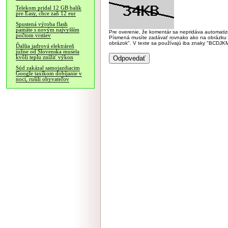
Telekom pridal 12 GB balík
pre Easy, chce zaň 12 eur
Spustená výroba flash
pamäte s novým najvyšším
Pre overenie, že komentár sa nepridáva automatizov
počtom vrstiev
Písmená musíte zadávať rovnako ako na obrázku veľk
obrázok". V texte sa používajú iba znaky "BC
Ďalšia jadrová elektráreň
južne od Slovenska musela
kvôli teplu znížiť výkon
Súd zakázal samojazdiacim
Google taxíkom dobíjanie v
noci, rušili obyvateľov