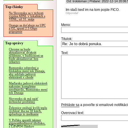
Od: trololoman | Pridané: 2022-12-14 20:06:
Top články
Im stači keď im na tom pojde FICO.
Na Slovensku sa v tichosti
Odpovedať
vypína ADSL v lokalitách s
VDSL, už 31. mája
Meno:
Orange sa doťahuje na UPC
a O2, spustí 2.5 Gbps
pripojenie
Titulok:
Top správy
Chrome sa bude
aktualizovať dvakrát
Text:
týždenne, v budúcnosti sa
bude aktualizovať bez
reštartov
Rumunsko odstrelmi a
blokádou mení tok Dunaja,
aby udržalo jadrovú
elektráreň v chode
Maďarsko jadrovú elektráreň
nakoniec kompletne
neodstavilo, Rumunsko mení
tok Dunaja
Slovensko.sk má opäť
technické problémy
Prihláste sa
a povoľte si emailové notifiká
Železnice znižujú kvôli teplu
rýchlosť iba na 50 km/h,
Overovací text:
spôsobuje to meškanie
V Poľsku spustili takmer
gigawatthodinové úložisko,
z LiFePO4 článkov