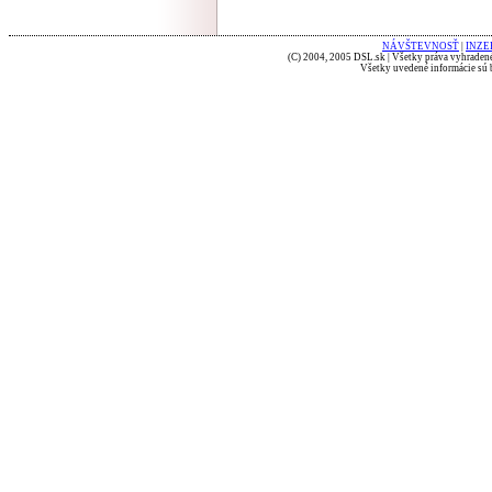
NÁVŠTEVNOSŤ
|
INZE
(C) 2004, 2005 DSL.sk | Všetky práva vyhradené
Všetky uvedené informácie sú b