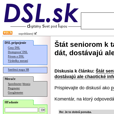
neprihlásený
Štát seniorom k 
DSL pripojenie
Ceny DSL
dát, dostávajú al
Dostupnosť DSL
Fórum o DSL
Výsledky meraní
Satelitná mapa SR
Diskusia k článku:
Štát sen
dostávajú ale chaotické in
Merače
Speedmeter
Merania
Prispievajte do diskusií ako
p
Pingmeter
Googlemeter
Komentár, na ktorý odpovedá
Hľadanie
Re: Je to dobrá ponuka.