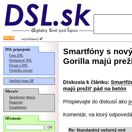
neprihlásený
Smartfóny s nov
DSL pripojenie
Ceny DSL
Gorilla majú prež
Dostupnosť DSL
Fórum o DSL
Výsledky meraní
Satelitná mapa SR
Diskusia k článku:
Smartfó
majú prežiť pád na betón
Merače
Speedmeter
Merania
Prispievajte do diskusií ako
p
Pingmeter
Googlemeter
Komentár, na ktorý odpovedá
Hľadanie
Re: štandardný večerný mrd