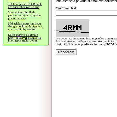
Prihláste sa
a povoľte si emailové notifiká
Telekom pridal 12 GB balík
pre Easy, chce zaň 12 eur
Overovací text:
Spustená výroba flash
pamäte s novým najvyšším
počtom vrstiev
Súd zakázal samojazdiacim
Google taxíkom dobíjanie v
noci, rušili obyvateľov
Ďalšia jadrová elektráreň
južne od Slovenska musela
Pre overenie, že komentár sa nepridáva automatizov
kvôli teplu znížiť výkon
Písmená musíte zadávať rovnako ako na obrázku veľk
obrázok". V texte sa používajú iba znaky "BC