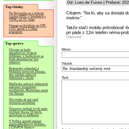
Od: Lues de Funes | Pridané: 20
Top články
Citujem: "Na to, aby sa dostala d
Na Slovensku sa v tichosti
vypína ADSL v lokalitách s
metrov."
VDSL, už 31. mája
Orange sa doťahuje na UPC
Takže stačí mobilu prišróbovať 4
a O2, spustí 2.5 Gbps
pri páde z 12m telefén néma-prob
pripojenie
Odpovedať
Top správy
Meno:
Chrome sa bude
aktualizovať dvakrát
týždenne, v budúcnosti sa
bude aktualizovať bez
reštartov
Titulok:
Rumunsko odstrelmi a
blokádou mení tok Dunaja,
aby udržalo jadrovú
Text:
elektráreň v chode
Maďarsko jadrovú elektráreň
nakoniec kompletne
neodstavilo, Rumunsko mení
tok Dunaja
Slovensko.sk má opäť
technické problémy
Železnice znižujú kvôli teplu
rýchlosť iba na 50 km/h,
spôsobuje to meškanie
V Poľsku spustili takmer
gigawatthodinové úložisko,
z LiFePO4 článkov