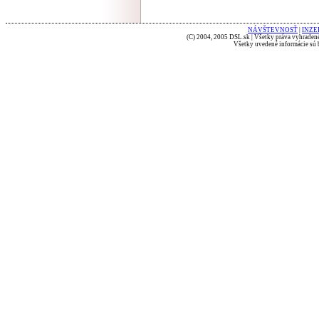
NÁVŠTEVNOSŤ
|
INZE
(C) 2004, 2005 DSL.sk | Všetky práva vyhradené
Všetky uvedené informácie sú b