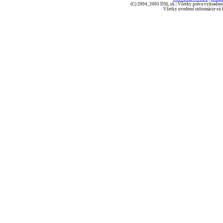
(C) 2004, 2005 DSL.sk | Všetky práva vyhradené
Všetky uvedené informácie sú b