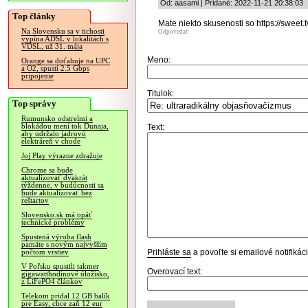
Od: aasami | Pridané: 2022-11-21 20:38:03
Top články
Mate niekto skusenosti so https://sweet.tv
Na Slovensku sa v tichosti
Odpovedať
vypína ADSL v lokalitách s
VDSL, už 31. mája
Meno:
Orange sa doťahuje na UPC
a O2, spustí 2.5 Gbps
pripojenie
Titulok:
Top správy
Rumunsko odstrelmi a
blokádou mení tok Dunaja,
Text:
aby udržalo jadrovú
elektráreň v chode
Joj Play výrazne zdražuje
Chrome sa bude
aktualizovať dvakrát
týždenne, v budúcnosti sa
bude aktualizovať bez
reštartov
Slovensko.sk má opäť
technické problémy
Spustená výroba flash
pamäte s novým najvyšším
Prihláste sa
a povoľte si emailové notifiká
počtom vrstiev
V Poľsku spustili takmer
Overovací text:
gigawatthodinové úložisko,
z LiFePO4 článkov
Telekom pridal 12 GB balík
pre Easy, chce zaň 12 eur