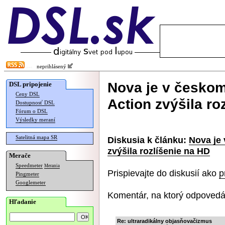
neprihlásený
Nova je v česko
DSL pripojenie
Ceny DSL
Action zvýšila ro
Dostupnosť DSL
Fórum o DSL
Výsledky meraní
Satelitná mapa SR
Diskusia k článku:
Nova je
zvýšila rozlíšenie na HD
Merače
Speedmeter
Merania
Prispievajte do diskusií ako
p
Pingmeter
Googlemeter
Komentár, na ktorý odpovedá
Hľadanie
Re: ultraradikálny objasňovačizmus