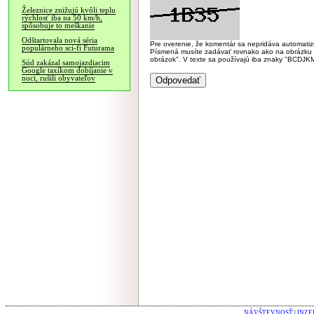
Železnice znižujú kvôli teplu
rýchlosť iba na 50 km/h,
spôsobuje to meškanie
Odštartovala nová séria
Pre overenie, že komentár sa nepridáva automatizov
populárneho sci-fi Futurama
Písmená musíte zadávať rovnako ako na obrázku veľk
obrázok". V texte sa používajú iba znaky "BC
Súd zakázal samojazdiacim
Google taxíkom dobíjanie v
noci, rušili obyvateľov
NÁVŠTEVNOSŤ
|
INZE