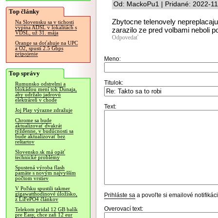
Od: MackoPu1 | Pridané: 2022-11
Top články
Zbytocne telenovely nepreplacaju
Na Slovensku sa v tichosti
vypína ADSL v lokalitách s
zarazilo ze pred volbami neboli p
VDSL, už 31. mája
Odpovedať
Orange sa doťahuje na UPC
a O2, spustí 2.5 Gbps
pripojenie
Meno:
Top správy
Titulok:
Rumunsko odstrelmi a
blokádou mení tok Dunaja,
aby udržalo jadrovú
elektráreň v chode
Text:
Joj Play výrazne zdražuje
Chrome sa bude
aktualizovať dvakrát
týždenne, v budúcnosti sa
bude aktualizovať bez
reštartov
Slovensko.sk má opäť
technické problémy
Spustená výroba flash
pamäte s novým najvyšším
počtom vrstiev
V Poľsku spustili takmer
gigawatthodinové úložisko,
Prihláste sa
a povoľte si emailové notifiká
z LiFePO4 článkov
Overovací text:
Telekom pridal 12 GB balík
pre Easy, chce zaň 12 eur