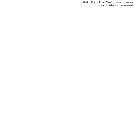
(C) 2004, 2005 DSL.sk | Všetky práva vyhradené
Všetky uvedené informácie sú b