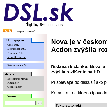
neprihlásený
Nova je v česko
DSL pripojenie
Ceny DSL
Action zvýšila ro
Dostupnosť DSL
Fórum o DSL
Výsledky meraní
Satelitná mapa SR
Diskusia k článku:
Nova je
zvýšila rozlíšenie na HD
Merače
Speedmeter
Merania
Prispievajte do diskusií ako
p
Pingmeter
Googlemeter
Komentár, na ktorý odpovedá
Hľadanie
Takto sa to robi