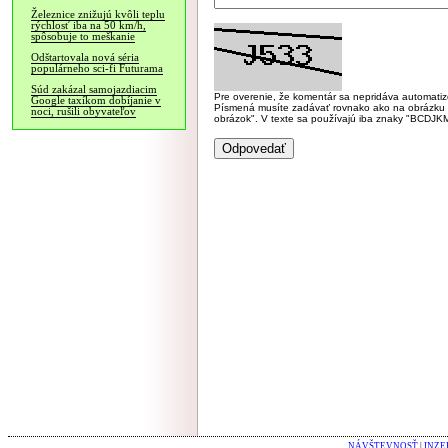
Železnice znižujú kvôli teplu
rýchlosť iba na 50 km/h,
spôsobuje to meškanie
Odštartovala nová séria
populárneho sci-fi Futurama
Súd zakázal samojazdiacim
Pre overenie, že komentár sa nepridáva automatizov
Google taxíkom dobíjanie v
Písmená musíte zadávať rovnako ako na obrázku veľk
noci, rušili obyvateľov
obrázok". V texte sa používajú iba znaky "BC
NÁVŠTEVNOSŤ
|
INZE