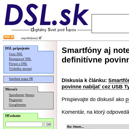
neprihlásený
Smartfóny aj not
DSL pripojenie
Ceny DSL
definitívne povi
Dostupnosť DSL
Fórum o DSL
Výsledky meraní
Satelitná mapa SR
Diskusia k článku:
Smartfón
povinne nabíjať cez USB T
Merače
Speedmeter
Merania
Prispievajte do diskusií ako
p
Pingmeter
Googlemeter
Komentár, na ktorý odpovedá
Hľadanie
Re: Hmm...