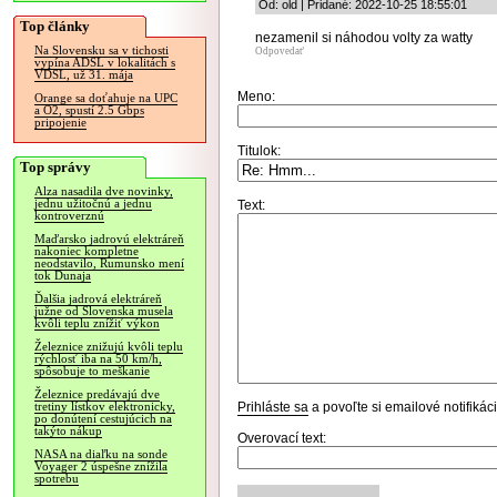
Od: old | Pridané: 2022-10-25 18:55:01
Top články
nezamenil si náhodou volty za watty
Na Slovensku sa v tichosti
Odpovedať
vypína ADSL v lokalitách s
VDSL, už 31. mája
Meno:
Orange sa doťahuje na UPC
a O2, spustí 2.5 Gbps
pripojenie
Titulok:
Top správy
Alza nasadila dve novinky,
jednu užitočnú a jednu
Text:
kontroverznú
Maďarsko jadrovú elektráreň
nakoniec kompletne
neodstavilo, Rumunsko mení
tok Dunaja
Ďalšia jadrová elektráreň
južne od Slovenska musela
kvôli teplu znížiť výkon
Železnice znižujú kvôli teplu
rýchlosť iba na 50 km/h,
spôsobuje to meškanie
Železnice predávajú dve
Prihláste sa
a povoľte si emailové notifiká
tretiny lístkov elektronicky,
po donútení cestujúcich na
takýto nákup
Overovací text:
NASA na diaľku na sonde
Voyager 2 úspešne znížila
spotrebu