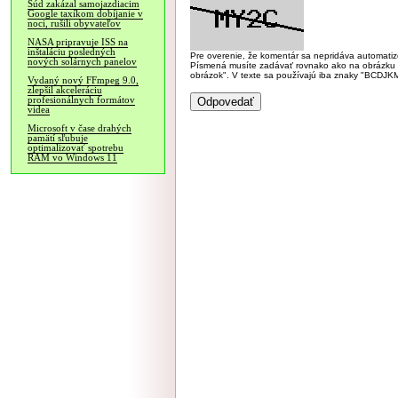
Súd zakázal samojazdiacim
Google taxíkom dobíjanie v
noci, rušili obyvateľov
NASA pripravuje ISS na
inštaláciu posledných
Pre overenie, že komentár sa nepridáva automatizov
nových solárnych panelov
Písmená musíte zadávať rovnako ako na obrázku veľk
obrázok". V texte sa používajú iba znaky "BC
Vydaný nový FFmpeg 9.0,
zlepšil akceleráciu
profesionálnych formátov
videa
Microsoft v čase drahých
pamätí sľubuje
optimalizovať spotrebu
RAM vo Windows 11