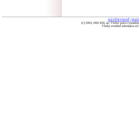
NÁVŠTEVNOSŤ
|
INZE
(C) 2004, 2005 DSL.sk | Všetky práva vyhradené
Všetky uvedené informácie sú b