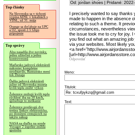
Od: jordan shoes | Pridané: 2022
Top články
I precisely wanted to say thanks y
Na Slovensku sa v tichosti
vypína ADSL v lokalitách s
made to happen in the absence of 
VDSL, už 31. mája
relating to such a theme. It prev
Orange sa doťahuje na UPC
circumstances, nevertheless view
a O2, spustí 2.5 Gbps
the issue took me to cry for joy. I 
pripojenie
you find out what an amazing job y
via your websites. Most likely yo
Top správy
<a href="http://www.airjordansst
Alza nasadila dve novinky,
[url=http://www.airjordansstore.c
jednu užitočnú a jednu
kontroverznú
Odpovedať
Maďarsko jadrovú elektráreň
nakoniec kompletne
neodstavilo, Rumunsko mení
Meno:
tok Dunaja
Ďalšia jadrová elektráreň
južne od Slovenska musela
Titulok:
kvôli teplu znížiť výkon
Železnice znižujú kvôli teplu
rýchlosť iba na 50 km/h,
spôsobuje to meškanie
Text:
Železnice predávajú dve
tretiny lístkov elektronicky,
po donútení cestujúcich na
takýto nákup
NASA na diaľku na sonde
Voyager 2 úspešne znížila
spotrebu