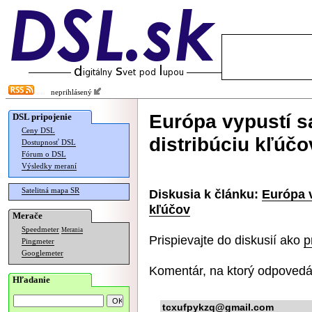
neprihlásený
Európa vypustí sa
DSL pripojenie
Ceny DSL
distribúciu kľúčo
Dostupnosť DSL
Fórum o DSL
Výsledky meraní
Satelitná mapa SR
Diskusia k článku:
Európa v
kľúčov
Merače
Speedmeter
Merania
Prispievajte do diskusií ako
p
Pingmeter
Googlemeter
Komentár, na ktorý odpovedá
Hľadanie
tcxufpykzq@gmail.com