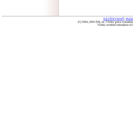
NÁVŠTEVNOSŤ
|
INZE
(C) 2004, 2005 DSL.sk | Všetky práva vyhradené
Všetky uvedené informácie sú b