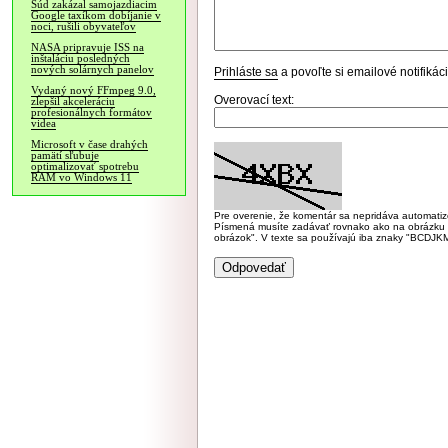
Súd zakázal samojazdiacim
Google taxíkom dobíjanie v
noci, rušili obyvateľov
NASA pripravuje ISS na
inštaláciu posledných
nových solárnych panelov
Prihláste sa
a povoľte si emailové notifiká
Vydaný nový FFmpeg 9.0,
Overovací text:
zlepšil akceleráciu
profesionálnych formátov
videa
Microsoft v čase drahých
pamätí sľubuje
optimalizovať spotrebu
RAM vo Windows 11
Pre overenie, že komentár sa nepridáva automatizov
Písmená musíte zadávať rovnako ako na obrázku veľk
obrázok". V texte sa používajú iba znaky "BC