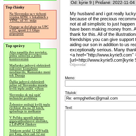
Od: kyrie 9 | Pridané: 2022-11-04
Top články
My husband and i got really lucky
Na Slovensku sa v tichosti
vypína ADSL v lokalitách s
because of the precious recommen
VDSL, už 31. mája
not at all simplistic to just hap
Orange sa doťahuje na UPC
have been making money from. And
a O2, spustí 2.5 Gbps
thank for this. All of the illustra
pripojenie
friendships you can give support to 
aiding our son in addition to us re
Top správy
exceptionally serious. Many thank
Alza nasadila dve novinky,
<a href="http://www.kyrie9.com" 
jednu užitočnú a jednu
kontroverznú
[url=http://www.kyrie9.com]kyrie 9
Odpovedať
Maďarsko jadrovú elektráreň
nakoniec kompletne
neodstavilo, Rumunsko mení
tok Dunaja
Meno:
Ďalšia jadrová elektráreň
južne od Slovenska musela
kvôli teplu znížiť výkon
Titulok:
Slovensko.sk má opäť
technické problémy
Železnice znižujú kvôli teplu
Text:
rýchlosť iba na 50 km/h,
spôsobuje to meškanie
V Poľsku spustili takmer
gigawatthodinové úložisko,
z LiFePO4 článkov
Telekom pridal 12 GB balík
pre Easy, chce zaň 12 eur