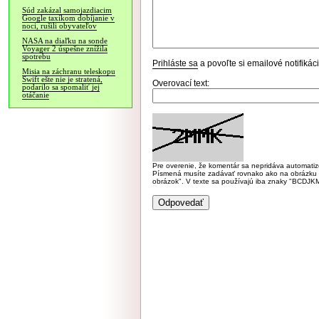
Súd zakázal samojazdiacim
Google taxíkom dobíjanie v
noci, rušili obyvateľov
NASA na diaľku na sonde
Voyager 2 úspešne znížila
spotrebu
Prihláste sa
a povoľte si emailové notifiká
Misia na záchranu teleskopu
Swift ešte nie je stratená,
Overovací text:
podarilo sa spomaliť jej
otáčanie
Pre overenie, že komentár sa nepridáva automatizov
Písmená musíte zadávať rovnako ako na obrázku veľk
obrázok". V texte sa používajú iba znaky "BC