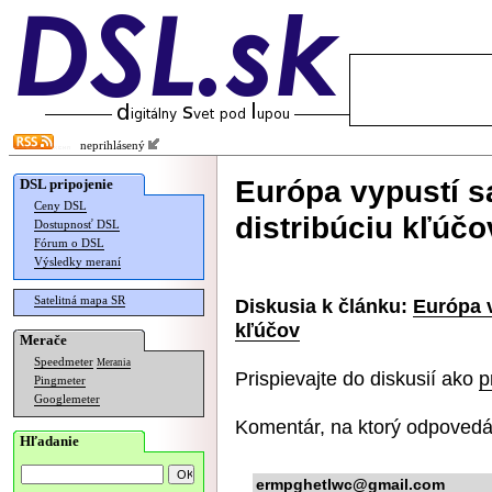
neprihlásený
Európa vypustí sa
DSL pripojenie
Ceny DSL
distribúciu kľúčo
Dostupnosť DSL
Fórum o DSL
Výsledky meraní
Satelitná mapa SR
Diskusia k článku:
Európa v
kľúčov
Merače
Speedmeter
Merania
Prispievajte do diskusií ako
p
Pingmeter
Googlemeter
Komentár, na ktorý odpovedá
Hľadanie
ermpghetlwc@gmail.com