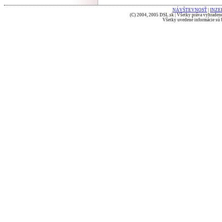
NÁVŠTEVNOSŤ
|
INZE
(C) 2004, 2005 DSL.sk | Všetky práva vyhradené
Všetky uvedené informácie sú b