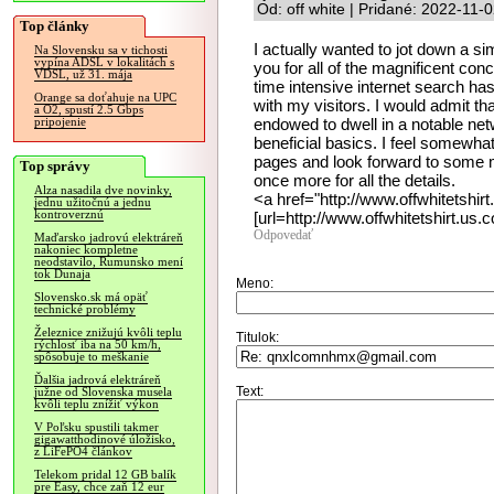
Od: off white | Pridané: 2022-11-
Top články
I actually wanted to jot down a s
Na Slovensku sa v tichosti
vypína ADSL v lokalitách s
you for all of the magnificent co
VDSL, už 31. mája
time intensive internet search has
Orange sa doťahuje na UPC
with my visitors. I would admit th
a O2, spustí 2.5 Gbps
endowed to dwell in a notable n
pripojenie
beneficial basics. I feel somewha
pages and look forward to some m
Top správy
once more for all the details.
Alza nasadila dve novinky,
<a href="http://www.offwhitetshir
jednu užitočnú a jednu
kontroverznú
[url=http://www.offwhitetshirt.us.c
Odpovedať
Maďarsko jadrovú elektráreň
nakoniec kompletne
neodstavilo, Rumunsko mení
tok Dunaja
Meno:
Slovensko.sk má opäť
technické problémy
Železnice znižujú kvôli teplu
Titulok:
rýchlosť iba na 50 km/h,
spôsobuje to meškanie
Ďalšia jadrová elektráreň
Text:
južne od Slovenska musela
kvôli teplu znížiť výkon
V Poľsku spustili takmer
gigawatthodinové úložisko,
z LiFePO4 článkov
Telekom pridal 12 GB balík
pre Easy, chce zaň 12 eur