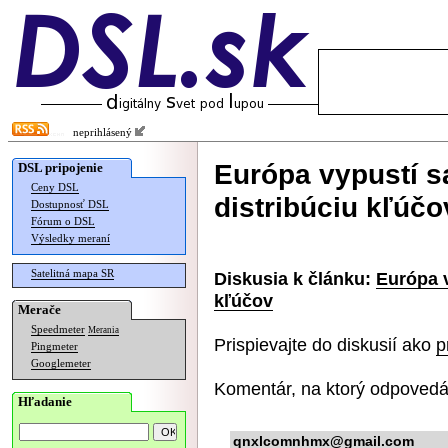
neprihlásený
Európa vypustí sa
DSL pripojenie
Ceny DSL
distribúciu kľúčo
Dostupnosť DSL
Fórum o DSL
Výsledky meraní
Satelitná mapa SR
Diskusia k článku:
Európa v
kľúčov
Merače
Speedmeter
Merania
Prispievajte do diskusií ako
p
Pingmeter
Googlemeter
Komentár, na ktorý odpovedá
Hľadanie
qnxlcomnhmx@gmail.com