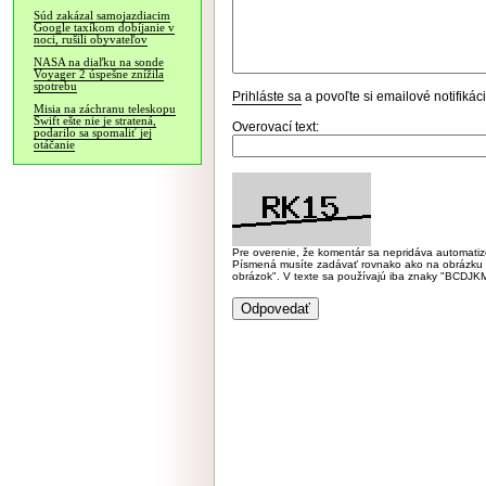
Súd zakázal samojazdiacim
Google taxíkom dobíjanie v
noci, rušili obyvateľov
NASA na diaľku na sonde
Voyager 2 úspešne znížila
spotrebu
Prihláste sa
a povoľte si emailové notifiká
Misia na záchranu teleskopu
Swift ešte nie je stratená,
Overovací text:
podarilo sa spomaliť jej
otáčanie
Pre overenie, že komentár sa nepridáva automatizov
Písmená musíte zadávať rovnako ako na obrázku veľk
obrázok". V texte sa používajú iba znaky "BC