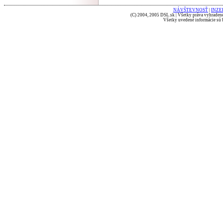
NÁVŠTEVNOSŤ
|
INZE
(C) 2004, 2005 DSL.sk | Všetky práva vyhradené
Všetky uvedené informácie sú b